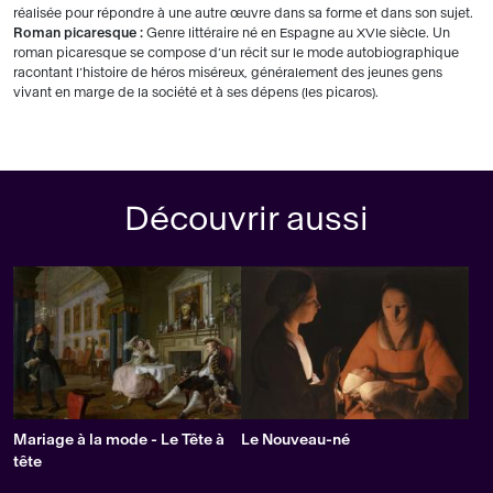
réalisée pour répondre à une autre œuvre dans sa forme et dans son sujet.
Roman picaresque :
Genre littéraire né en Espagne au XVIe siècle. Un
roman picaresque se compose d’un récit sur le mode autobiographique
racontant l’histoire de héros miséreux, généralement des jeunes gens
vivant en marge de la société et à ses dépens (les picaros).
Découvrir aussi
Mariage à la mode - Le Tête à
Le Nouveau-né
tête