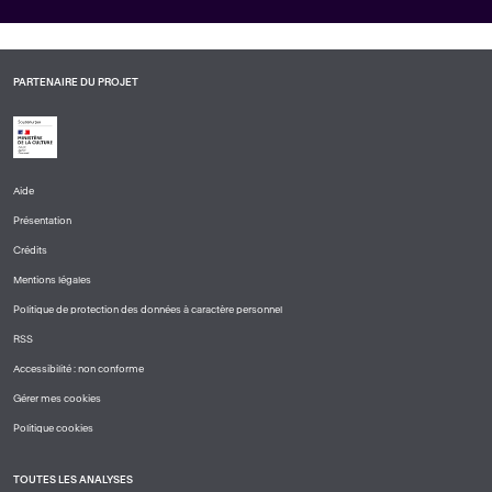
PARTENAIRE DU PROJET
Aide
PIED
Présentation
DE
PAGE
Crédits
1
Mentions légales
Politique de protection des données à caractère personnel
RSS
Accessibilité : non conforme
Gérer mes cookies
Politique cookies
TOUTES LES ANALYSES