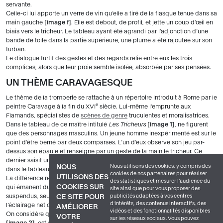
servante.
Celle-ci lui apporte un verre de vin qu’elle a tiré de la fiasque tenue dans sa
main gauche
image f
. Elle est debout, de profil, et jette un coup d’œil en
biais vers le tricheur. Le tableau ayant été agrandi par l’adjonction d’une
bande de toile dans la partie supérieure, une plume a été rajoutée sur son
turban.
Le dialogue furtif des gestes et des regards relie entre eux les trois
complices, alors que leur proie semble isolée, absorbée par ses pensées.
UN THÈME CARAVAGESQUE
Le thème de la tromperie se rattache à un répertoire introduit à Rome par le
e
peintre Caravage à la fin du XVI
siècle. Lui-même l’emprunte aux
Flamands, spécialistes de
scènes de genre
truculentes et moralisatrices.
Dans le tableau de ce maître intitulé
Les Tricheurs
image 1
, ne figurent
que des personnages masculins. Un jeune homme inexpérimenté est sur le
point d’être berné par deux comparses. L’un d’eux observe son jeu par-
dessus son épaule et renseigne par un geste de la main le tricheur. Ce
dernier saisit une carte cachée dans sa ceinture, motif repris par La Tour
Nous utilisons des cookies, y compris des
NOUS
dans le tableau du Louvre.
cookies de nos partenaires pour réaliser
UTILISONS DES
La différence réside dans l’immobilité et le sentiment d’attente silencieuse
des statistiques et mesurer l'audience du
COOKIES SUR
qui émanent du tableau de Georges de La Tour. Les gestes sont
site ainsi que pour vous proposer des
suspendus, seul le jeu des regards crée l’action. Le fond neutre et
publicités adaptées à vos centres
CE SITE POUR
d'intérêts, des contenus interactifs, des
l’éclairage net donnent un aspect artificiel et théâtral.
AMÉLIORER
vidéos et des fonctionnalités disponibles
On considère qu’une toile semblable de La Tour,
Le Tricheur à l’as de trèfle
VOTRE
sur les réseaux sociaux. Vous pouvez
image 2
, est antérieure à celle du Louvre. Ce serait une première