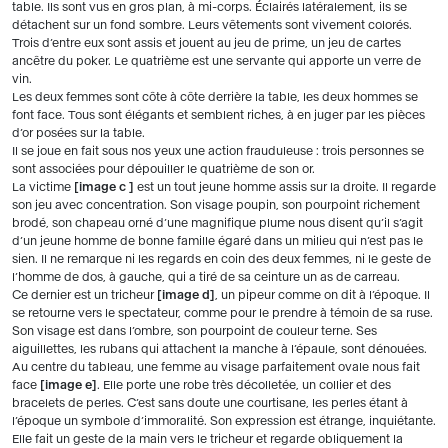
table. Ils sont vus en gros plan, à mi-corps. Éclairés latéralement, ils se
détachent sur un fond sombre. Leurs vêtements sont vivement colorés.
Trois d’entre eux sont assis et jouent au jeu de prime, un jeu de cartes
ancêtre du poker. Le quatrième est une servante qui apporte un verre de
vin.
Les deux femmes sont côte à côte derrière la table, les deux hommes se
font face. Tous sont élégants et semblent riches, à en juger par les pièces
d’or posées sur la table.
Il se joue en fait sous nos yeux une action frauduleuse : trois personnes se
sont associées pour dépouiller le quatrième de son or.
La victime
image c
est un tout jeune homme assis sur la droite. Il regarde
son jeu avec concentration. Son visage poupin, son pourpoint richement
brodé, son chapeau orné d’une magnifique plume nous disent qu’il s’agit
d’un jeune homme de bonne famille égaré dans un milieu qui n’est pas le
sien. Il ne remarque ni les regards en coin des deux femmes, ni le geste de
l’homme de dos, à gauche, qui a tiré de sa ceinture un as de carreau.
Ce dernier est un tricheur
image d
, un pipeur comme on dit à l’époque. Il
se retourne vers le spectateur, comme pour le prendre à témoin de sa ruse.
Son visage est dans l’ombre, son pourpoint de couleur terne. Ses
aiguillettes, les rubans qui attachent la manche à l’épaule, sont dénouées.
Au centre du tableau, une femme au visage parfaitement ovale nous fait
face
image e
. Elle porte une robe très décolletée, un collier et des
bracelets de perles. C’est sans doute une courtisane, les perles étant à
l’époque un symbole d’immoralité. Son expression est étrange, inquiétante.
Elle fait un geste de la main vers le tricheur et regarde obliquement la