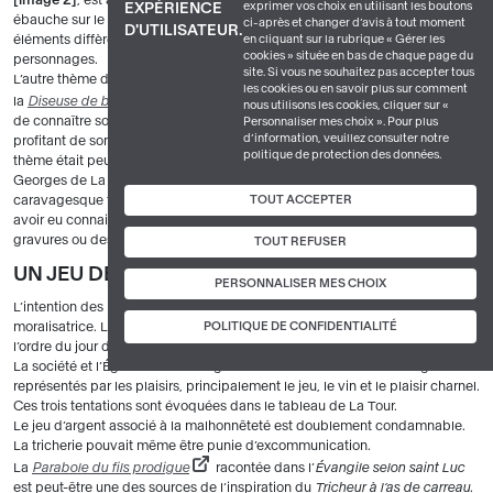
exprimer vos choix en utilisant les boutons
EXPÉRIENCE
ébauche sur le thème. Les compositions sont proches, mais de nombreux
ci-après et changer d’avis à tout moment
D'UTILISATEUR.
éléments diffèrent : couleurs, lumière, détails et placement des
en cliquant sur la rubrique « Gérer les
cookies » située en bas de chaque page du
personnages.
site. Si vous ne souhaitez pas accepter tous
L’autre thème de la tromperie privilégié par les caravagesques est celui de
les cookies ou en savoir plus sur comment
la
Diseuse de bonne aventure
. Un jeune homme imprudent, désireux
nous utilisons les cookies, cliquer sur «
de connaître son avenir, est détroussé par une ou plusieurs bohémiennes
Personnaliser mes choix ». Pour plus
d’information, veuillez consulter notre
profitant de son inattention. Le tableau de Georges de La Tour sur ce
politique de protection des données.
thème était peut-être le
pendant
du
Tricheur à l’as de trèfle,
image 2
.
Georges de La Tour est considéré comme le plus grand peintre
caravagesque français et le plus tardif. Sans quitter la Lorraine, il peut
TOUT ACCEPTER
avoir eu connaissance des œuvres de Caravage par des copies, des
gravures ou des toiles similaires de peintres de retour d’un séjour romain.
TOUT REFUSER
UN JEU DE DUPES
PERSONNALISER MES CHOIX
L’intention des peintres choisissant ce genre de sujet est clairement
moralisatrice. Les questions religieuses, en particulier celle du salut, sont à
POLITIQUE DE CONFIDENTIALITÉ
l’ordre du jour depuis la Réforme.
La société et l’Église mettent en garde les hommes contre les dangers
représentés par les plaisirs, principalement le jeu, le vin et le plaisir charnel.
Ces trois tentations sont évoquées dans le tableau de La Tour.
Le jeu d’argent associé à la malhonnêteté est doublement condamnable.
La tricherie pouvait même être punie d’excommunication.
La
Parabole du fils prodigue
racontée dans l’
Évangile selon saint Luc
est peut-être une des sources de l’inspiration du
Tricheur à l’as de carreau
.