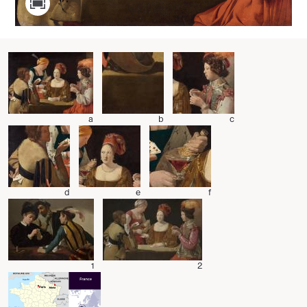
a
b
c
d
e
f
1
2