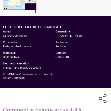
3
LE TRICHEUR À L’AS DE CARREAU
Auteur
Dimensions
La Tour Georges de
H. : 106 cm ; L. : 146 cm
Provenance
Technique
Paris, musée du Louvre
Peinture
Matériaux
Datation
Huile sur toile
1636-1640
Lieu de conservation
France, Paris, musée du Louvre
© RMN-Grand Palais (musée du Louvre) /
Adrien Didierjean
Comment le peintre arrive-t-il à