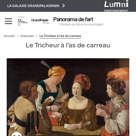
Paramétrer les cookies
Aller
LA GALAXIE GRANDPALAISRMN
au
contenu
Panorama de l'art
principal
L’histoire de l’art en un seul regard
Accueil
Analyses
Le Tricheur à l’as de carreau
Le Tricheur à l’as de carreau