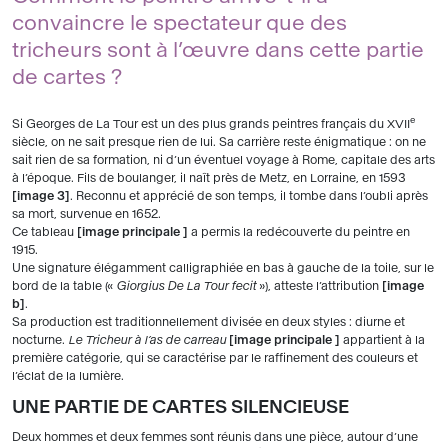
convaincre le spectateur que des
tricheurs sont à l’œuvre dans cette partie
de cartes ?
e
Si Georges de La Tour est un des plus grands peintres français du XVII
siècle, on ne sait presque rien de lui. Sa carrière reste énigmatique : on ne
sait rien de sa formation, ni d’un éventuel voyage à Rome, capitale des arts
à l’époque. Fils de boulanger, il naît près de Metz, en Lorraine, en 1593
image 3
. Reconnu et apprécié de son temps, il tombe dans l’oubli après
sa mort, survenue en 1652.
Ce tableau
image principale
a permis la redécouverte du peintre en
1915.
Une signature élégamment calligraphiée en bas à gauche de la toile, sur le
bord de la table («
Giorgius De La Tour fecit
»), atteste l’attribution
image
b
.
Sa production est traditionnellement divisée en deux styles : diurne et
nocturne.
Le Tricheur à l’as de carreau
image principale
appartient à la
première catégorie, qui se caractérise par le raffinement des couleurs et
l’éclat de la lumière.
UNE PARTIE DE CARTES SILENCIEUSE
Deux hommes et deux femmes sont réunis dans une pièce, autour d’une