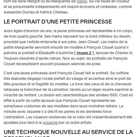
nom de reine Margot ou de Marguerite de
Valois
. Sa vie haute en couleur
et sa personnalité indépendante ont inspiré écrivains et cinéastes, comme
Alexandre Dumas et Patrice Chéreau.
LE PORTRAIT D'UNE PETITE PRINCESSE
Alors âgée d'environ six ans, la jeune princesse est représentée à mi-corps,
de trois quarts gauche. Ses mains reposent sur le bord inférieur du dessin,
procédé que l'artiste emprunte à son père, Jean Clouet. Les mains de la
petite Marguerite serviront ensuite de modèle à François Clouet quand il
peindra le portrait d'Élisabeth d'Autriche
[
image 2
]
, épouse de Charles IX.
Toujours dessinés d'après nature, face au sujet, les portraits de François
Clouet nécessitaient souvent plusieurs séances de pose.
C'est une jeune princesse dont François Clouet fait le portrait. Sa coiffure
très élaborée dégage l'ovale parfait du visage et accentue ainsi le port de
tête gracieux et la fragilité du modèle. Le brun des yeux et de la chevelure
rehausse la blancheur de la carnation, tandis qu'un léger sourire exprime la
vivacité de l'enfant. Le dessin est caractéristique des années 1550. C'est en
effet à partir de cette époque que François Clouet représente les
somptueux costumes de ses modèles dans leurs moindres détails. La
minutie avec laquelle il a décrit les perles et les dentelles force
l'admiration. Les couleurs soutenues de la robe ont vraisemblablement été
ajoutées plus tard à la
gouache
par un autre artiste.
UNE TECHNIQUE NOUVELLE AU SERVICE DE LA