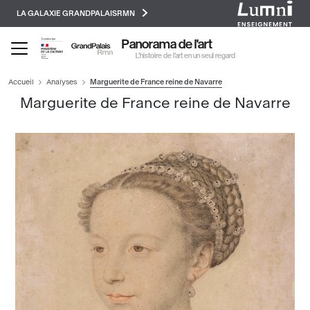
Paramétrer les cookies
Aller
LA GALAXIE GRANDPALAISRMN
au
contenu
Panorama de l'art
principal
L’histoire de l’art en un seul regard
Accueil
Analyses
Marguerite de France reine de Navarre
Marguerite de France reine de Navarre