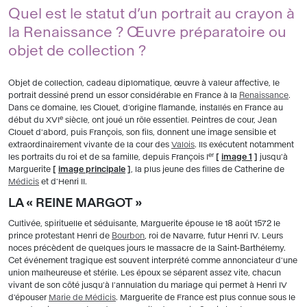
Quel est le statut d’un portrait au crayon à
la Renaissance ? Œuvre préparatoire ou
objet de collection ?
Objet de collection, cadeau diplomatique, œuvre à valeur affective, le
portrait dessiné prend un essor considérable en France à la
Renaissance
.
Dans ce domaine, les Clouet, d'origine flamande, installés en France au
e
début du XVI
siècle, ont joué un rôle essentiel. Peintres de cour, Jean
Clouet d'abord, puis François, son fils, donnent une image sensible et
extraordinairement vivante de la cour des
Valois
. Ils exécutent notamment
er
les portraits du roi et de sa famille, depuis François I
[
image 1
]
jusqu'à
Marguerite
[
image principale
]
, la plus jeune des filles de Catherine de
Médicis
et d'Henri II.
LA « REINE MARGOT »
Cultivée, spirituelle et séduisante, Marguerite épouse le 18 août 1572 le
prince protestant Henri de
Bourbon
, roi de Navarre, futur Henri IV. Leurs
noces précèdent de quelques jours le massacre de la Saint-Barthélemy.
Cet événement tragique est souvent interprété comme annonciateur d'une
union malheureuse et stérile. Les époux se séparent assez vite, chacun
vivant de son côté jusqu'à l'annulation du mariage qui permet à Henri IV
d'épouser
Marie de Médicis
. Marguerite de France est plus connue sous le