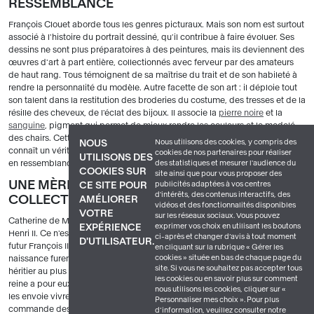
RESSEMBLANCE
François Clouet aborde tous les genres picturaux. Mais son nom est surtout
associé à l'histoire du portrait dessiné, qu'il contribue à faire évoluer. Ses
dessins ne sont plus préparatoires à des peintures, mais ils deviennent des
œuvres d'art à part entière, collectionnés avec ferveur par des amateurs
de haut rang. Tous témoignent de sa maîtrise du trait et de son habileté à
rendre la personnalité du modèle. Autre facette de son art : il déploie tout
son talent dans la restitution des broderies du costume, des tresses et de la
résille des cheveux, de l'éclat des bijoux. Il associe la
pierre noire
et la
sanguine
, pigment qui permet de mieux rendre les couleurs et le modelé
e
des chairs. Cette technique, qui serait née en France au XV
siècle, y
Nous utilisons des cookies, y compris des
NOUS
connaît un véritable succès à la
Renaissance
, car le dessin gagne encore
cookies de nos partenaires pour réaliser
UTILISONS DES
des statistiques et mesurer l'audience du
en ressemblance avec le modèle.
COOKIES SUR
site ainsi que pour vous proposer des
UNE MÈRE ATTENTIVE ET GRANDE
publicités adaptées à vos centres
CE SITE POUR
d'intérêts, des contenus interactifs, des
COLLECTIONNEUSE
AMÉLIORER
vidéos et des fonctionnalités disponibles
VOTRE
sur les réseaux sociaux. Vous pouvez
Catherine de Médicis
[
image 3
]
épouse en 1533 le duc d'Orléans, futur
exprimer vos choix en utilisant les boutons
EXPÉRIENCE
Henri II. Ce n'est qu'en 1544 qu'elle met au monde son premier enfant, le
ci-après et changer d’avis à tout moment
D'UTILISATEUR.
futur François II. Les onze années d'infertilité qui ont précédé cette
en cliquant sur la rubrique « Gérer les
cookies » située en bas de chaque page du
naissance furent éprouvantes pour la jeune femme dont on attendait un
site. Si vous ne souhaitez pas accepter tous
héritier au plus vite. Elle donnera dix enfants au roi, dont six survivront. La
les cookies ou en savoir plus sur comment
reine a pour eux un véritable attachement. Elle prend soin de leur santé et
nous utilisons les cookies, cliquer sur «
les envoie vivre dans la vallée de la Loire, où l'air est réputé plus sain. La
Personnaliser mes choix ». Pour plus
commande des portraits des princes permet à la reine de veiller à distance
d’information, veuillez consulter notre