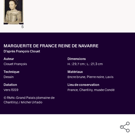
5
MARGUERITE DE FRANCE REINE DE NAVARRE
D’après François Clouet
Auteur
Dimensions
Clouet François
H. : 29,7 cm ; L. : 21,3 cm
Technique
Matériaux
Dessin
Encre brune, Pierre noire, Lavis
Datation
Lieu de conservation
Vers 1559
France, Chantilly, musée Condé
© RMN-Grand Palais (domaine de
Chantilly) / Michel Urtado