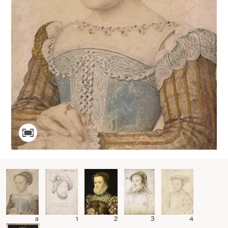
a
1
2
3
4