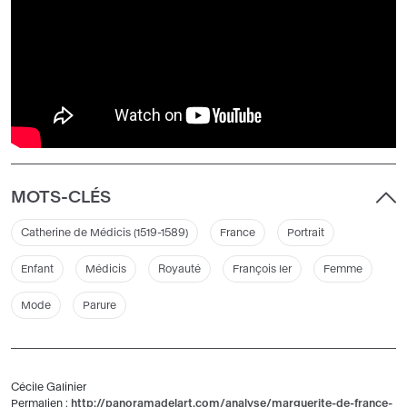
MOTS-CLÉS
Catherine de Médicis (1519-1589)
France
Portrait
Enfant
Médicis
Royauté
François Ier
Femme
Mode
Parure
Cécile Galinier
Permalien :
http://panoramadelart.com/analyse/marguerite-de-france-