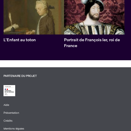
L’Enfant au toton
Portrait de François Ier, roi de
France
PARTENAIRE DU PROJET
Aide
PIED
Présentation
DE
PAGE
Crédits
1
Mentions légales