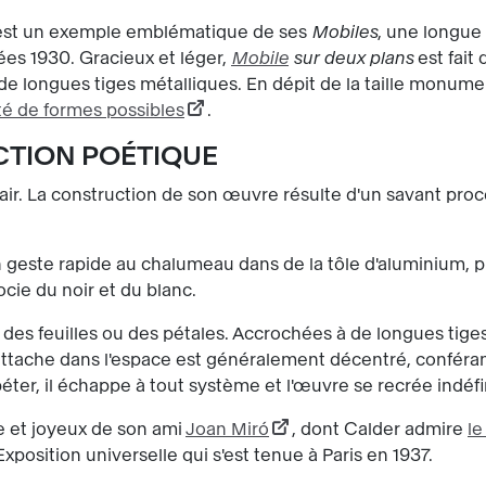
st un exemple emblématique de ses
Mobiles
, une longue 
s 1930. Gracieux et léger,
Mobile
sur deux plans
est fait
e longues tiges métalliques. En dépit de la taille monument
ité de formes possibles
.
TION POÉTIQUE
 l'air. La construction de son œuvre résulte d'un savant p
geste rapide au chalumeau dans de la tôle d'aluminium, pu
ocie du noir et du blanc.
des feuilles ou des pétales. Accrochées à de longues tiges
'attache dans l'espace est généralement décentré, conféran
éter, il échappe à tout système et l'œuvre se recrée indéf
e et joyeux de son ami
Joan Miró
, dont Calder admire
le
xposition universelle qui s'est tenue à Paris en 1937.