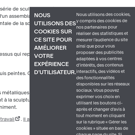
série de sculptures intégrant le
Nous utilisons des cookies,
NOUS
 d'un assemblage de feuilles de métal de
y compris des cookies de
UTILISONS DES
ale de la sculpture, un souffle d'air
nos partenaires pour
COOKIES SUR
réaliser des statistiques et
CE SITE POUR
mesurer l'audience du site
ainsi que pour vous
AMÉLIORER
proposer des publicités
rocessus qui repose sur ses compétences
VOTRE
adaptées à vos centres
EXPÉRIENCE
d'intérêts, des contenus
interactifs, des vidéos et
D'UTILISATEUR.
is peintes. Calder restreint son choix
des fonctionnalités
disponibles sur les réseaux
sociaux. Vous pouvez
 métalliques placées en équilibre, elles
exprimer vos choix en
t à la sculpture une impression de
utilisant les boutons ci-
iniment.
après et changer d’avis à
tout moment en cliquant
 travail
.
Il a d'ailleurs exposé avec lui
sur la rubrique « Gérer les
cookies » située en bas de
chaque page du site. Si