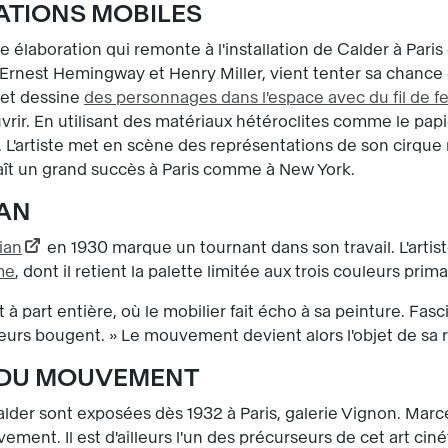
ATIONS MOBILES
 élaboration qui remonte à l'installation de Calder à Paris 
Ernest Hemingway et Henry Miller, vient tenter sa chance da
 et dessine
des personnages dans l'espace avec du fil de fe
vrir. En utilisant des matériaux hétéroclites comme le papier, 
 L'artiste met en scène des représentations de son cirque
aît un grand succès à Paris comme à New York.
IAN
ian
en 1930 marque un tournant dans son travail. L'artiste
me
, dont il retient la palette limitée aux trois couleurs prima
 à part entière, où le mobilier fait écho à sa peinture. Fasc
ouleurs bougent. » Le mouvement devient alors l'objet de s
 DU MOUVEMENT
lder sont exposées dès 1932 à Paris, galerie Vignon. Mar
ent. Il est d'ailleurs l'un des précurseurs de cet art cinét