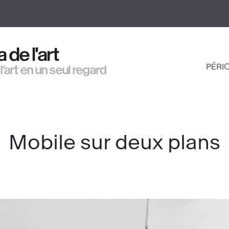
Aller
au
contenu
principal
de l'art
PÉRI
 l’art en un seul regard
NAV
PRI
Mobile sur deux plans