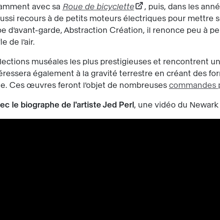
tamment avec sa
Roue de bicyclette
, puis, dans les an
 aussi recours à de petits moteurs électriques pour mettre
upe d'avant-garde, Abstraction Création, il renonce peu à 
 de l'air.
llections muséales les plus prestigieuses et rencontrent
'intéressera également à la gravité terrestre en créant des
one. Ces œuvres feront l'objet de nombreuses
commandes p
ec le biographe de l'artiste Jed Perl
, une vidéo du Newark