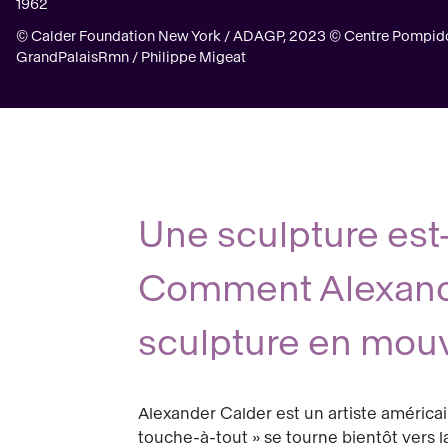
1962
© Calder Foundation New York / ADAGP, 2023 © Centre Pompid
GrandPalaisRmn / Philippe Migeat
Une sculpture est
Comment Alexander
sculpture en mou
Alexander Calder est un artiste américai
touche-à-tout » se tourne bientôt vers l