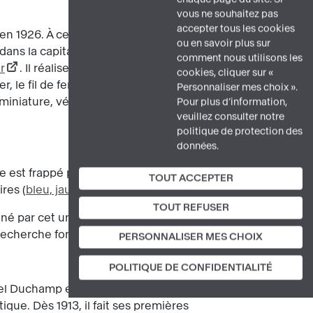
vous ne souhaitez pas
accepter tous les cookies
en 1926. À cette date, le jeune sculpteur,
ou en savoir plus sur
ns la capitale française qui le fascine.
comment nous utilisons les
r
. Il réalise tout un univers lié au
cookies, cliquer sur «
le fil de fer, la ficelle, il donne vie à
Personnaliser mes choix ».
 miniature, véritables performances
Pour plus d’information,
veuillez consulter notre
politique de protection des
données.
 est frappé par les toiles abstraites et
TOUT ACCEPTER
ires (
bleu, jaune, rouge
).
TOUT REFUSER
iné par cet univers, Calder s'exclame : «
a recherche fondamentale.
PERSONNALISER MES CHOIX
POLITIQUE DE CONFIDENTIALITÉ
cel Duchamp est le premier à nommer «
ique. Dès 1913, il fait ses premières