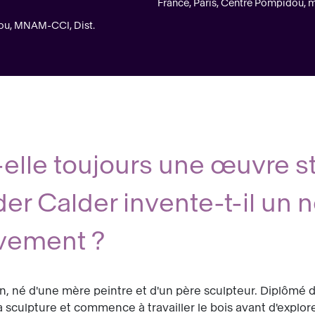
France, Paris, Centre Pompidou, 
ou, MNAM-CCI, Dist.
-elle toujours une œuvre s
 Calder invente-t-il un 
vement ?
n, né d'une mère peintre et d'un père sculpteur. Diplômé d
a sculpture et commence à travailler le bois avant d'explor