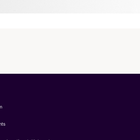
cm
nts