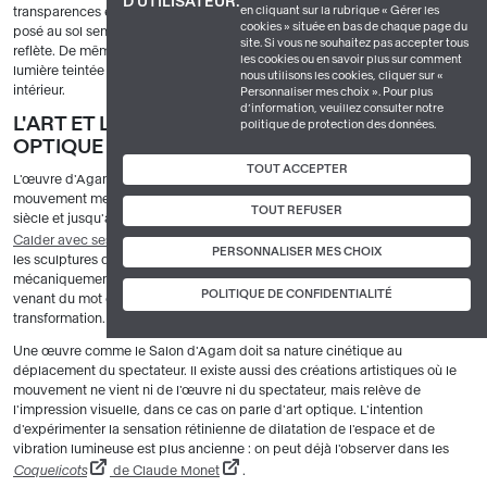
D'UTILISATEUR.
en cliquant sur la rubrique « Gérer les
transparences et les reflets produisent des effets surprenants. Le cube
cookies » située en bas de chaque page du
posé au sol semble ainsi se dématérialiser, se fondre dans le tapis qu'il
site. Si vous ne souhaitez pas accepter tous
reflète. De même, les portes de verre laissent pénétrer dans la pièce une
les cookies ou en savoir plus sur comment
lumière teintée qui brouille la perception des couleurs réelles de son décor
nous utilisons les cookies, cliquer sur «
intérieur.
Personnaliser mes choix ». Pour plus
d’information, veuillez consulter notre
L'ART ET LE MOUVEMENT : CINÉTIQUE OU
politique de protection des données.
OPTIQUE ?
TOUT ACCEPTER
L'œuvre d'Agam s'inscrit dans une longue série de recherches sur l'art en
e
mouvement menées par de nombreux artistes depuis le début du XX
TOUT REFUSER
siècle et jusqu'à nos jours. Parmi les fondateurs de ce courant figurent
Calder avec ses mobiles
et
Duchamp
. Dans les deux cas, ce sont
PERSONNALISER MES CHOIX
les sculptures qui bougent réellement, soit sous l'effet du vent, soit
mécaniquement. On parle d'
art cinétique
à leur propos, le mot cinétique
POLITIQUE DE CONFIDENTIALITÉ
venant du mot grec
kinêsis
, qui signifie mouvement mais aussi
transformation.
Une œuvre comme le Salon d'Agam doit sa nature cinétique au
déplacement du spectateur. Il existe aussi des créations artistiques où le
mouvement ne vient ni de l'œuvre ni du spectateur, mais relève de
l'impression visuelle, dans ce cas on parle d'art optique. L'intention
d'expérimenter la sensation rétinienne de dilatation de l'espace et de
vibration lumineuse est plus ancienne : on peut déjà l'observer dans les
Coquelicots
de Claude Monet
.