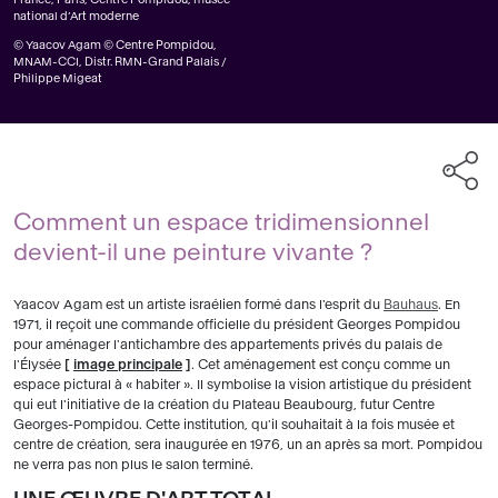
national d’Art moderne
© Yaacov Agam © Centre Pompidou,
MNAM-CCI, Distr. RMN-Grand Palais /
Philippe Migeat
Comment un espace tridimensionnel
devient-il une peinture vivante ?
Yaacov Agam est un artiste israélien formé dans l'esprit du
Bauhaus
. En
1971, il reçoit une commande officielle du président Georges Pompidou
pour aménager l'antichambre des appartements privés du palais de
l'Élysée
[
image principale
]
. Cet aménagement est conçu comme un
espace pictural à « habiter ». Il symbolise la vision artistique du président
qui eut l'initiative de la création du Plateau Beaubourg, futur Centre
Georges-Pompidou. Cette institution, qu'il souhaitait à la fois musée et
centre de création, sera inaugurée en 1976, un an après sa mort. Pompidou
ne verra pas non plus le salon terminé.