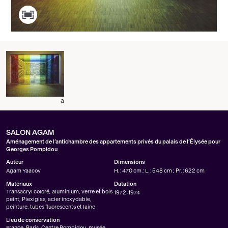
a
SALON AGAM
Aménagement de l’antichambre des appartements privés du palais de l’Élysée pour
Georges Pompidou
Auteur
Dimensions
Agam Yaacov
H. : 470 cm ; L. : 548 cm ; Pr. : 622 cm
Matériaux
Datation
Transacryl coloré, aluminium, verre et bois
1972-1974
peint, Plexiglas, acier inoxydable,
peinture, tubes fluorescents et laine
Lieu de conservation
France, Paris, Centre Pompidou, musée