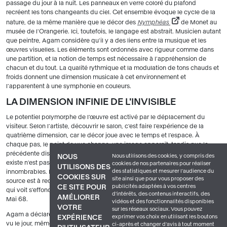
passage du jour à la nuit. Les panneaux en verre coloré du plafond
recréent les tons changeants du ciel. Cet ensemble évoque le cycle de la
nature, de la même manière que le décor des
Nymphéas
de Monet au
musée de l'Orangerie. Ici, toutefois, le langage est abstrait. Musicien autant
que peintre, Agam considère qu'il y a des liens entre la musique et les
œuvres visuelles. Les éléments sont ordonnés avec rigueur comme dans
une partition, et la notion de temps est nécessaire à l'appréhension de
chacun et du tout. La qualité rythmique et la modulation de tons chauds et
froids donnent une dimension musicale à cet environnement et
l'apparentent à une symphonie en couleurs.
LA DIMENSION INFINIE DE L'INVISIBLE
Le potentiel polymorphe de l'œuvre est activé par le déplacement du
visiteur. Selon l'artiste, découvrir le salon, c'est faire l'expérience de la
quatrième dimension, car le décor joue avec le temps et l'espace. À
chaque pas, le point de vue change, une image apparaît, tandis que la
précédente disparaît. Cette expérience fait réfléchir le spectateur : ce qui
Nous utilisons des cookies, y compris des
NOUS
existe n'est pas forcément visible, et les images invisibles sont
cookies de nos partenaires pour réaliser
UTILISONS DES
des statistiques et mesurer l'audience du
innombrables. L'œuvre comporte une dimension métaphysique dont la
COOKIES SUR
site ainsi que pour vous proposer des
source est à rechercher dans le judaïsme. Elle s'inscrit dans une époque
publicités adaptées à vos centres
CE SITE POUR
qui voit s'effondrer les valeurs spirituelles après les bouleversements de
d'intérêts, des contenus interactifs, des
AMÉLIORER
Mai 68.
vidéos et des fonctionnalités disponibles
VOTRE
sur les réseaux sociaux. Vous pouvez
Agam a déclaré que cette œuvre était profondément liée à Paris où elle a
exprimer vos choix en utilisant les boutons
EXPÉRIENCE
vu le jour, même si ses racines sont au Moyen-Orient, dans la Bible. Les
ci-après et changer d’avis à tout moment