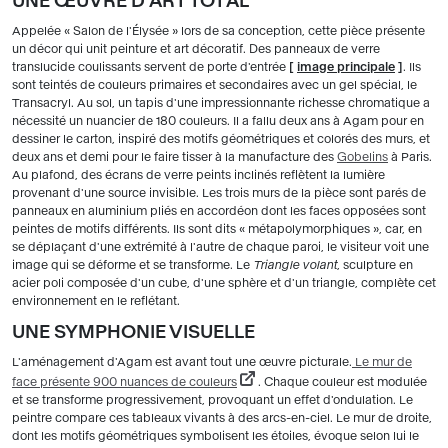
UNE ŒUVRE D'ART TOTAL
Appelée « Salon de l'Élysée » lors de sa conception, cette pièce présente
un décor qui unit peinture et art décoratif. Des panneaux de verre
translucide coulissants servent de porte d'entrée
[
image principale
]
. Ils
sont teintés de couleurs primaires et secondaires avec un gel spécial, le
Transacryl. Au sol, un tapis d'une impressionnante richesse chromatique a
nécessité un nuancier de 180 couleurs. Il a fallu deux ans à Agam pour en
dessiner le carton, inspiré des motifs géométriques et colorés des murs, et
deux ans et demi pour le faire tisser à la manufacture des
Gobelins
à Paris.
Au plafond, des écrans de verre peints inclinés reflètent la lumière
provenant d'une source invisible. Les trois murs de la pièce sont parés de
panneaux en aluminium pliés en accordéon dont les faces opposées sont
peintes de motifs différents. Ils sont dits « métapolymorphiques », car, en
se déplaçant d'une extrémité à l'autre de chaque paroi, le visiteur voit une
image qui se déforme et se transforme. Le
Triangle volant
, sculpture en
acier poli composée d'un cube, d'une sphère et d'un triangle, complète cet
environnement en le reflétant.
UNE SYMPHONIE VISUELLE
L'aménagement d'Agam est avant tout une œuvre picturale.
Le mur de
face présente 900 nuances de couleurs
. Chaque couleur est modulée
et se transforme progressivement, provoquant un effet d'ondulation. Le
peintre compare ces tableaux vivants à des arcs-en-ciel. Le mur de droite,
dont les motifs géométriques symbolisent les étoiles, évoque selon lui le