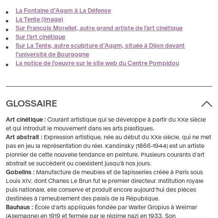
La Fontaine d’Agam à La Défense
La Tente (image)
Sur François Morellet, autre grand artiste de l’art cinétique
Sur l’art cinétique
Sur La Tente, autre sculpture d’Agam, située à Dijon devant
l’université de Bourgogne
La notice de l'oeuvre sur le site web du Centre Pompidou
GLOSSAIRE
Art cinétique :
Courant artistique qui se développe à partir du XXe siècle
et qui introduit le mouvement dans les arts plastiques.
Art abstrait :
Expression artistique, née au début du XXe siècle, qui ne met
pas en jeu la représentation du réel. Kandinsky (1866-1944) est un artiste
pionnier de cette nouvelle tendance en peinture. Plusieurs courants d’art
abstrait se succèdent ou coexistent jusqu’à nos jours.
Gobelins :
Manufacture de meubles et de tapisseries créée à Paris sous
Louis XIV, dont Charles Le Brun fut le premier directeur. Institution royale
puis nationale, elle conserve et produit encore aujourd’hui des pièces
destinées à l’ameublement des palais de la République.
Bauhaus :
École d’arts appliqués fondée par Walter Gropius à Weimar
(Allemagne) en 1919 et fermée par le régime nazi en 1933. Son