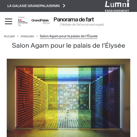
Paramétrer les cookies
Aller
LA GALAXIE GRANDPALAISRMN
au
contenu
Panorama de l'art
principal
L’histoire de l’art en un seul regard
Accueil
Analyses
Salon Agam pour le palais de l’Élysée
Salon Agam pour le palais de l’Élysée