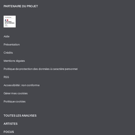
PARTENAIRE DU PROJET
Aide
PIED
Présentation
DE
PAGE
Crédits
1
Mentions légales
Politique de protection des données à caractère personnel
RSS
Accessibilité : non conforme
Gérer mes cookies
Politique cookies
TOUTES LES ANALYSES
PIED
ARTISTES
DE
PAGE
FOCUS