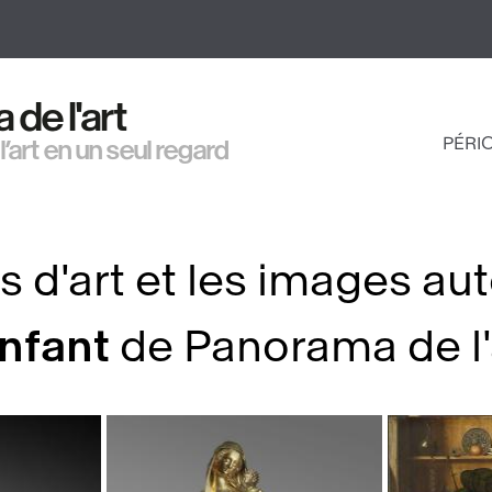
Aller
au
contenu
principal
de l'art
PÉRI
 l’art en un seul regard
NAV
PRI
s d'art et les images au
Enfant
de Panorama de l'