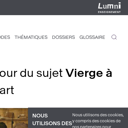
ODES
THÉMATIQUES
DOSSIERS
GLOSSAIRE
IGATION
NCIPALE
tour du sujet
Vierge à
art
Nous utilisons des cookies,
NOUS
y compris des cookies de
UTILISONS DES
nos partenaires pour