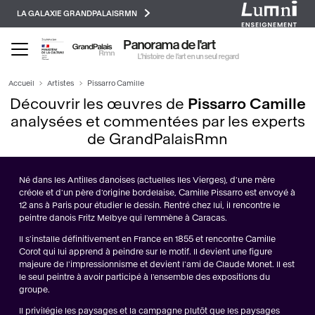
Paramétrer les cookies
Aller
LA GALAXIE GRANDPALAISRMN
au
contenu
Panorama de l'art
principal
L’histoire de l’art en un seul regard
Accueil
Artistes
Pissarro Camille
Découvrir les œuvres de
Pissarro Camille
analysées et commentées par les experts
de GrandPalaisRmn
Né dans les Antilles danoises (actuelles Iles Vierges), d'une mère
créole et d'un père d'origine bordelaise, Camille Pissarro est envoyé à
12 ans à Paris pour étudier le dessin. Rentré chez lui, il rencontre le
peintre danois Fritz Melbye qui l'emmène à Caracas.
Il s'installe définitivement en France en 1855 et rencontre Camille
Corot qui lui apprend à peindre sur le motif. Il devient une figure
majeure de l'impressionnisme et devient l'ami de Claude Monet. Il est
le seul peintre à avoir participé à l'ensemble des expositions du
groupe.
Il privilégie les paysages et la campagne plutôt que les paysages