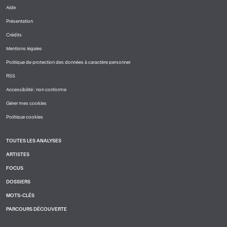
Aide
PIED
Présentation
DE
PAGE
Crédits
1
Mentions légales
Politique de protection des données à caractère personnel
RSS
Accessibilité : non conforme
Gérer mes cookies
Politique cookies
TOUTES LES ANALYSES
PIED
ARTISTES
DE
PAGE
FOCUS
2
DOSSIERS
MOTS-CLÉS
PARCOURS DÉCOUVERTE