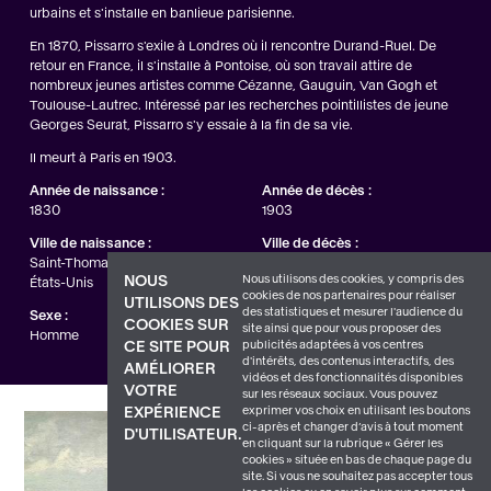
urbains et s'installe en banlieue parisienne.
En 1870, Pissarro s'exile à Londres où il rencontre Durand-Ruel. De
retour en France, il s'installe à Pontoise, où son travail attire de
nombreux jeunes artistes comme Cézanne, Gauguin, Van Gogh et
Toulouse-Lautrec. Intéressé par les recherches pointillistes de jeune
Georges Seurat, Pissarro s'y essaie à la fin de sa vie.
Il meurt à Paris en 1903.
Année de naissance :
Année de décès :
1830
1903
Ville de naissance :
Ville de décès :
Saint-Thomas, Îles Vierges des
Paris
Nous utilisons des cookies, y compris des
NOUS
États-Unis
cookies de nos partenaires pour réaliser
UTILISONS DES
des statistiques et mesurer l'audience du
Sexe :
COOKIES SUR
site ainsi que pour vous proposer des
Homme
publicités adaptées à vos centres
CE SITE POUR
d'intérêts, des contenus interactifs, des
AMÉLIORER
vidéos et des fonctionnalités disponibles
VOTRE
sur les réseaux sociaux. Vous pouvez
exprimer vos choix en utilisant les boutons
EXPÉRIENCE
ci-après et changer d’avis à tout moment
D'UTILISATEUR.
en cliquant sur la rubrique « Gérer les
cookies » située en bas de chaque page du
site. Si vous ne souhaitez pas accepter tous