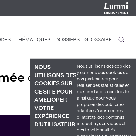
ODES
THÉMATIQUES
DOSSIERS
GLOSSAIRE
IGATION
NCIPALE
Nous utilisons des cookies,
NOUS
y compris des cookies de
mée
de Panorama de
UTILISONS DES
nos partenaires pour
COOKIES SUR
réaliser des statistiques et
CE SITE POUR
mesurer l'audience du site
ainsi que pour vous
AMÉLIORER
proposer des publicités
VOTRE
adaptées à vos centres
EXPÉRIENCE
d'intérêts, des contenus
interactifs, des vidéos et
D'UTILISATEUR.
des fonctionnalités