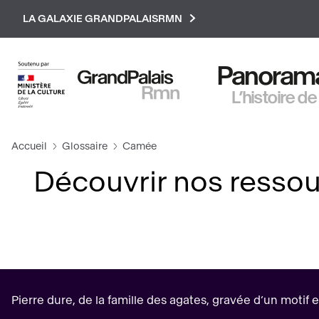
Paramétrer les cookies
LA GALAXIE GRANDPALAISRMN
Panorama 
L’histoire de
Accueil
Glossaire
Camée
Découvrir nos ressou
Pierre dure, de la famille des agates, gravée d’un motif en