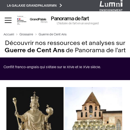
Paramétrer les cookies
Aller
LA GALAXIE GRANDPALAISRMN
au
contenu
Panorama de l'art
principal
L’histoire de l’art en un seul regard
Accueil
Glossaire
Guerre de Cent Ans
Découvrir nos ressources et analyses sur
Guerre de Cent Ans
de Panorama de l'art
Conflit franco-anglais qui s’étale sur le XIVe et le XVe siècle.