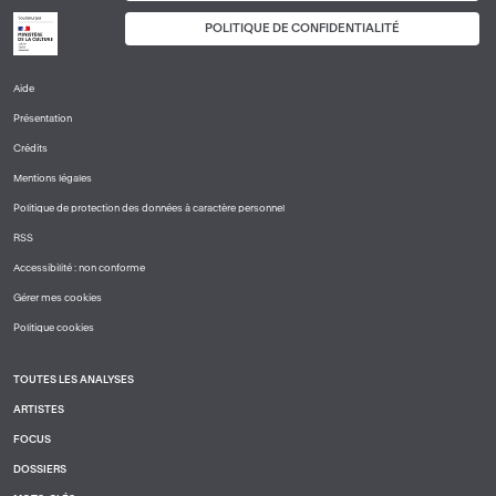
POLITIQUE DE CONFIDENTIALITÉ
Aide
PIED
Présentation
DE
PAGE
Crédits
1
Mentions légales
Politique de protection des données à caractère personnel
RSS
Accessibilité : non conforme
Gérer mes cookies
Politique cookies
TOUTES LES ANALYSES
PIED
ARTISTES
DE
PAGE
FOCUS
2
DOSSIERS