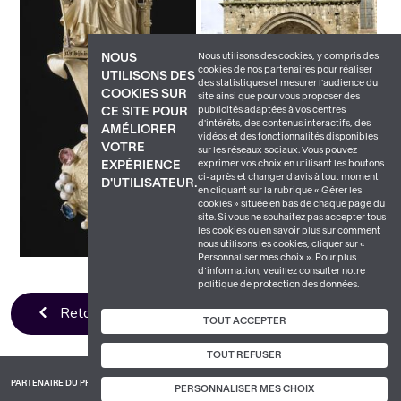
Nous utilisons des cookies, y compris des
NOUS
cookies de nos partenaires pour réaliser
UTILISONS DES
des statistiques et mesurer l'audience du
COOKIES SUR
site ainsi que pour vous proposer des
publicités adaptées à vos centres
CE SITE POUR
d'intérêts, des contenus interactifs, des
AMÉLIORER
vidéos et des fonctionnalités disponibles
VOTRE
sur les réseaux sociaux. Vous pouvez
exprimer vos choix en utilisant les boutons
EXPÉRIENCE
ci-après et changer d’avis à tout moment
D'UTILISATEUR.
en cliquant sur la rubrique « Gérer les
cookies » située en bas de chaque page du
site. Si vous ne souhaitez pas accepter tous
les cookies ou en savoir plus sur comment
nous utilisons les cookies, cliquer sur «
Personnaliser mes choix ». Pour plus
d’information, veuillez consulter notre
politique de protection des données.
Retour à la liste
TOUT ACCEPTER
TOUT REFUSER
PARTENAIRE DU PROJET
PERSONNALISER MES CHOIX