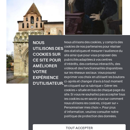
Nous utilisons des cookies, y compris des
NOUS
cookies de nos partenaires pour réaliser
UTILISONS DES
des statistiques et mesurer l'audience du
COOKIES SUR
site ainsi que pour vous proposer des
publicités adaptées à vos centres
CE SITE POUR
d'intérêts, des contenus interactifs, des
AMÉLIORER
vidéos et des fonctionnalités disponibles
VOTRE
sur les réseaux sociaux. Vous pouvez
exprimer vos choix en utilisant les boutons
EXPÉRIENCE
ci-après et changer d’avis à tout moment
D'UTILISATEUR.
en cliquant sur la rubrique « Gérer les
cookies » située en bas de chaque page du
site. Si vous ne souhaitez pas accepter tous
les cookies ou en savoir plus sur comment
nous utilisons les cookies, cliquer sur «
Personnaliser mes choix ». Pour plus
d’information, veuillez consulter notre
politique de protection des données.
TOUT ACCEPTER