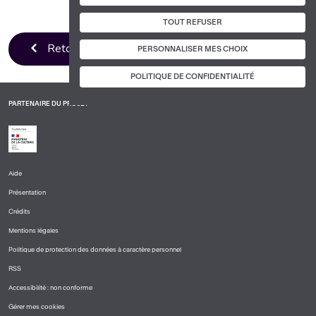
TOUT REFUSER
Retour à la liste
PERSONNALISER MES CHOIX
POLITIQUE DE CONFIDENTIALITÉ
PARTENAIRE DU PROJET
Aide
PIED
Présentation
DE
PAGE
Crédits
1
Mentions légales
Politique de protection des données à caractère personnel
RSS
Accessibilité : non conforme
Gérer mes cookies