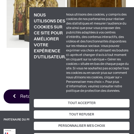
Nous utilisons des cookies, y compris des
NOUS
cookies de nos partenaires pour réaliser
UTILISONS DES
des statistiques et mesurer l'audience du
COOKIES SUR
site ainsi que pour vous proposer des
publicités adaptées à vos centres
CE SITE POUR
d'intérêts, des contenus interactifs, des
AMÉLIORER
vidéos et des fonctionnalités disponibles
VOTRE
sur les réseaux sociaux. Vous pouvez
exprimer vos choix en utilisant les boutons
EXPÉRIENCE
ci-après et changer d’avis à tout moment
D'UTILISATEUR.
en cliquant sur la rubrique « Gérer les
cookies » située en bas de chaque page du
site. Si vous ne souhaitez pas accepter tous
les cookies ou en savoir plus sur comment
nous utilisons les cookies, cliquer sur «
Personnaliser mes choix ». Pour plus
d’information, veuillez consulter notre
politique de protection des données.
Retour à la liste
TOUT ACCEPTER
TOUT REFUSER
PARTENAIRE DU PROJET
PERSONNALISER MES CHOIX