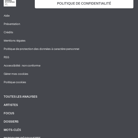
POLITIQUE DE CONFIDENTIALITÉ
Aide
PIED
Présentation
DE
PAGE
Crédits
1
Mentions légales
Politique de protection des données à caractère personnel
RSS
Accessibilité : non conforme
Gérer mes cookies
Politique cookies
TOUTES LES ANALYSES
PIED
ARTISTES
DE
PAGE
FOCUS
2
DOSSIERS
MOTS-CLÉS