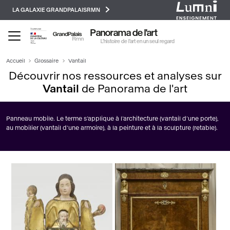
Paramétrer les cookies
Aller
LA GALAXIE GRANDPALAISRMN
au
contenu
Panorama de l'art
principal
L’histoire de l’art en un seul regard
Accueil
Glossaire
Vantail
Découvrir nos ressources et analyses sur
Vantail
de Panorama de l'art
Panneau mobile. Le terme s’applique à l’architecture (vantail d’une porte),
au mobilier (vantail d’une armoire), à la peinture et à la sculpture (retable).