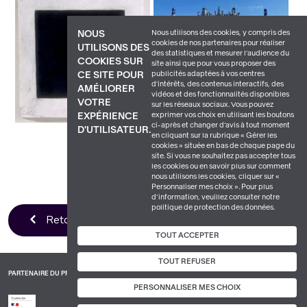
Nous utilisons des cookies, y compris des
NOUS
cookies de nos partenaires pour réaliser
UTILISONS DES
des statistiques et mesurer l'audience du
COOKIES SUR
site ainsi que pour vous proposer des
publicités adaptées à vos centres
CE SITE POUR
d'intérêts, des contenus interactifs, des
AMÉLIORER
vidéos et des fonctionnalités disponibles
VOTRE
sur les réseaux sociaux. Vous pouvez
exprimer vos choix en utilisant les boutons
EXPÉRIENCE
ci-après et changer d’avis à tout moment
D'UTILISATEUR.
en cliquant sur la rubrique « Gérer les
cookies » située en bas de chaque page du
site. Si vous ne souhaitez pas accepter tous
les cookies ou en savoir plus sur comment
nous utilisons les cookies, cliquer sur «
Personnaliser mes choix ». Pour plus
d’information, veuillez consulter notre
politique de protection des données.
Retour à la liste
TOUT ACCEPTER
TOUT REFUSER
PARTENAIRE DU PROJET
PERSONNALISER MES CHOIX