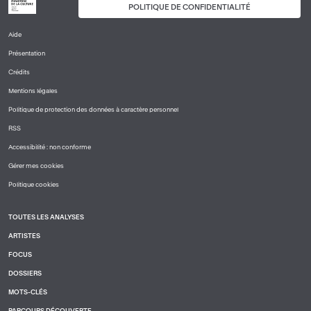
POLITIQUE DE CONFIDENTIALITÉ
Aide
PIED
Présentation
DE
PAGE
Crédits
1
Mentions légales
Politique de protection des données à caractère personnel
RSS
Accessibilité : non conforme
Gérer mes cookies
Politique cookies
TOUTES LES ANALYSES
PIED
ARTISTES
DE
PAGE
FOCUS
2
DOSSIERS
MOTS-CLÉS