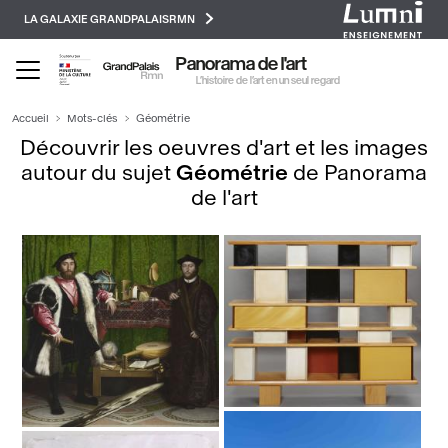
Paramétrer les cookies
Aller
LA GALAXIE GRANDPALAISRMN
au
contenu
Panorama de l'art
principal
L’histoire de l’art en un seul regard
Accueil
Mots-clés
Géométrie
Découvrir les oeuvres d'art et les images
autour du sujet
Géométrie
de Panorama
de l'art