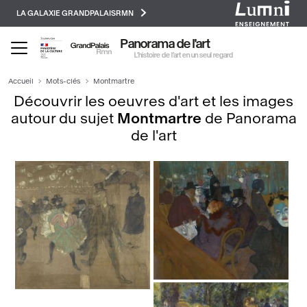
Paramétrer les cookies
Aller
LA GALAXIE GRANDPALAISRMN
au
contenu
Panorama de l'art
principal
L’histoire de l’art en un seul regard
Accueil
Mots-clés
Montmartre
Découvrir les oeuvres d'art et les images
autour du sujet
Montmartre
de Panorama
de l'art