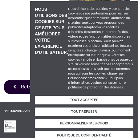
Nous utilisons des cookies, y compris des
NOUS
cookies de nos partenaires pour réaliser
UTILISONS DES
des statistiques et mesurer l'audience du
COOKIES SUR
site ainsi que pour vous proposer des
publicités adaptées à vos centres
CE SITE POUR
d'intérêts, des contenus interactifs, des
AMÉLIORER
vidéos et des fonctionnalités disponibles
VOTRE
sur les réseaux sociaux. Vous pouvez
exprimer vos choix en utilisant les boutons
EXPÉRIENCE
ci-après et changer d’avis à tout moment
D'UTILISATEUR.
en cliquant sur la rubrique « Gérer les
cookies » située en bas de chaque page du
site. Si vous ne souhaitez pas accepter tous
les cookies ou en savoir plus sur comment
nous utilisons les cookies, cliquer sur «
Personnaliser mes choix ». Pour plus
d’information, veuillez consulter notre
Retour à la liste
politique de protection des données.
TOUT ACCEPTER
PARTENAIRE DU PROJET
TOUT REFUSER
PERSONNALISER MES CHOIX
POLITIQUE DE CONFIDENTIALITÉ