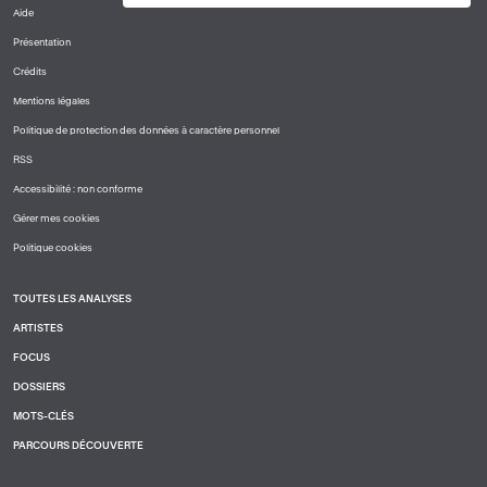
Aide
PIED
Présentation
DE
PAGE
Crédits
1
Mentions légales
Politique de protection des données à caractère personnel
RSS
Accessibilité : non conforme
Gérer mes cookies
Politique cookies
TOUTES LES ANALYSES
PIED
ARTISTES
DE
PAGE
FOCUS
2
DOSSIERS
MOTS-CLÉS
PARCOURS DÉCOUVERTE