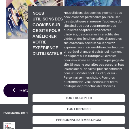
Nous utilisons des cookies, y compris des
NOUS
cookies de nos partenaires pour réaliser
UTILISONS DES
des statistiques et mesurer l'audience du
COOKIES SUR
site ainsi que pour vous proposer des
publicités adaptées à vos centres
CE SITE POUR
d'intérêts, des contenus interactifs, des
AMÉLIORER
vidéos et des fonctionnalités disponibles
VOTRE
sur les réseaux sociaux. Vous pouvez
exprimer vos choix en utilisant les boutons
EXPÉRIENCE
ci-après et changer d’avis à tout moment
D'UTILISATEUR.
en cliquant sur la rubrique « Gérer les
cookies » située en bas de chaque page du
site. Si vous ne souhaitez pas accepter tous
les cookies ou en savoir plus sur comment
nous utilisons les cookies, cliquer sur «
Personnaliser mes choix ». Pour plus
d’information, veuillez consulter notre
politique de protection des données.
Retour à la liste
TOUT ACCEPTER
TOUT REFUSER
PARTENAIRE DU PROJET
PERSONNALISER MES CHOIX