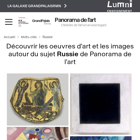
Paramétrer les cookies
Aller
LA GALAXIE GRANDPALAISRMN
au
contenu
Panorama de l'art
principal
L’histoire de l’art en un seul regard
Accueil
Mots-clés
Russie
Découvrir les oeuvres d'art et les images
autour du sujet
Russie
de Panorama de
l'art