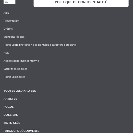
POLITIQUE DE CONFIDENTIALITÉ
Aide
PIED
Présentation
DE
PAGE
Crédits
1
Mentions légales
Politique de protection des données à caractère personnel
RSS
Accessibilité : non conforme
Gérer mes cookies
Politique cookies
TOUTES LES ANALYSES
PIED
ARTISTES
DE
PAGE
FOCUS
2
DOSSIERS
MOTS-CLÉS
PARCOURS DÉCOUVERTE