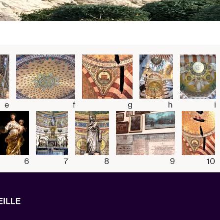
e
f
g
h
i
6
7
8
9
10
ILLE