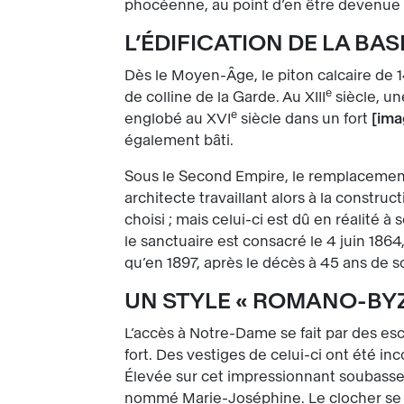
phocéenne, au point d’en être devenue
L’ÉDIFICATION DE LA BA
Dès le Moyen-Âge, le piton calcaire de 1
e
de colline de la Garde. Au XIII
siècle, un
e
englobé au XVI
siècle dans un fort
ima
également bâti.
Sous le Second Empire, le remplacement d
architecte travaillant alors à la constru
choisi ; mais celui-ci est dû en réalité
le sanctuaire est consacré le 4 juin 1864
qu’en 1897, après le décès à 45 ans de s
UN STYLE « ROMANO-BY
L’accès à Notre-Dame se fait par des es
fort. Des vestiges de celui-ci ont été inc
Élevée sur cet impressionnant soubass
nommé Marie-Joséphine. Le clocher se t