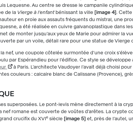
is Lequesne. Au centre se dresse le campanile cylindrique
e de la
Vierge à l’enfant
bénissant la ville
image 4
. Cette
 hauteur en proie aux assauts fréquents du mistral, une pr
uesne, a été réalisée en cuivre galvanoplastique dans les a
et de monter jusqu’aux yeux de Marie pour admirer la vue 
erte par un voile, détail rare pour une statue de Vierge d
de la nef, une coupole côtelée surmontée d’une croix s’élè
oulu par Espérandieu pour l’édifice. Ce style se développe
œur
à Paris. L’architecte Vaudoyer l’avait déjà choisi pour
ntes couleurs : calcaire blanc de Calissane (Provence), grè
.
LIQUE
ses superposées. Le pont-levis mène directement à la cry
a nef romane est couverte de voûtes d’arêtes. La crypte 
e
grand crucifix du XVI
siècle
image 5
et, près de l’autel, 