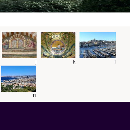
j
k
1
11