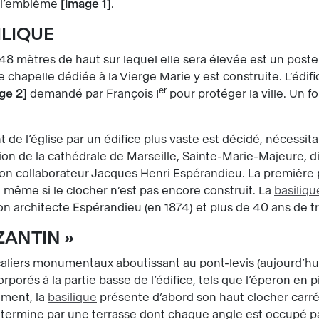
 l’emblème
image 1
.
SILIQUE
48 mètres de haut sur lequel elle sera élevée est un poste
e chapelle dédiée à la Vierge Marie y est construite. L’édific
er
ge 2
demandé par François I
pour protéger la ville. Un fort
e l’église par un édifice plus vaste est décidé, nécessita
ction de la cathédrale de Marseille, Sainte-Marie-Majeure, d
 à son collaborateur Jacques Henri Espérandieu. La première
, même si le clocher n’est pas encore construit. La
basiliqu
on architecte Espérandieu (en 1874) et plus de 40 ans de t
ZANTIN »
caliers monumentaux aboutissant au pont-levis (aujourd’hui
orporés à la partie basse de l’édifice, tels que l’éperon en p
ement, la
basilique
présente d’abord son haut clocher carré
ermine par une terrasse dont chaque angle est occupé pa