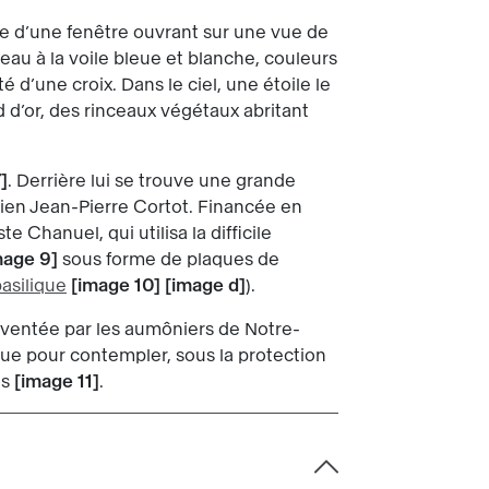
tre d’une fenêtre ouvrant sur une vue de
au à la voile bleue et blanche, couleurs
 d’une croix. Dans le ciel, une étoile le
d d’or, des rinceaux végétaux abritant
7
. Derrière lui se trouve une grande
isien Jean-Pierre Cortot. Financée en
te Chanuel, qui utilisa la difficile
mage 9
sous forme de plaques de
asilique
image 10
image d
).
nventée par les aumôniers de Notre-
 que pour contempler, sous la protection
es
image 11
.