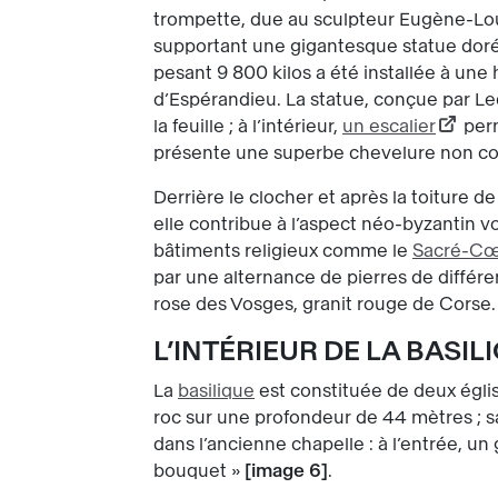
trompette, due au sculpteur Eugène-Lou
supportant une gigantesque statue doré
pesant 9 800 kilos a été installée à une
d’Espérandieu. La statue, conçue par Leq
la feuille ; à l’intérieur,
un escalier
perm
présente une superbe chevelure non couv
Derrière le clocher et après la toiture 
elle contribue à l’aspect néo-byzantin v
bâtiments religieux comme le
Sacré-C
par une alternance de pierres de différe
rose des Vosges, granit rouge de Corse
L’INTÉRIEUR DE LA BASI
La
basilique
est constituée de deux égli
roc sur une profondeur de 44 mètres ; s
dans l’ancienne chapelle : à l’entrée, un 
bouquet »
image 6
.