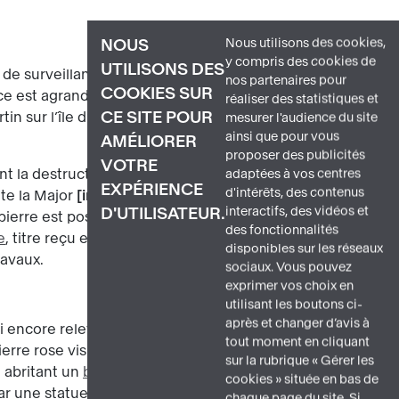
Nous utilisons des cookies,
NOUS
y compris des cookies de
UTILISONS DES
 de surveillance de la baie, d’où son nom
nos partenaires pour
COOKIES SUR
e est agrandi plusieurs fois, puis
réaliser des statistiques et
CE SITE POUR
in sur l’île d’If, futur château d’If, est
mesurer l'audience du site
ainsi que pour vous
AMÉLIORER
proposer des publicités
VOTRE
nt la destruction du fort. Léon Vaudoyer,
adaptées à vos centres
EXPÉRIENCE
d'intérêts, des contenus
ite la Major
image 3
, voit son projet
interactifs, des vidéos et
D'UTILISATEUR.
 pierre est posée le 11 septembre 1853 et
des fonctionnalités
e
, titre reçu en 1879, ne sera achevée
disponibles sur les réseaux
ravaux.
sociaux. Vous pouvez
exprimer vos choix en
utilisant les boutons ci-
après et changer d’avis à
 encore relevé chaque soir) de l’ancien
tout moment en cliquant
ierre rose visible à son angle ouest.
sur la rubrique « Gérer les
 abritant un
bourdon
de 8 tonnes,
cookies » située en bas de
r une statue d’ange sonnant de la
chaque page du site. Si