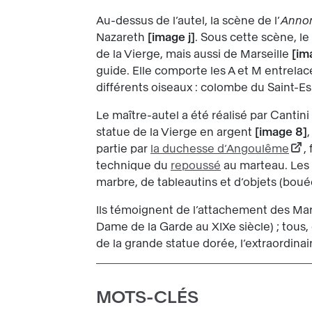
Au-dessus de l’autel, la scène de l’
Annon
Nazareth
image j
. Sous cette scène, l
de la Vierge, mais aussi de Marseille
im
guide. Elle comporte les A et M entrela
différents oiseaux : colombe du Saint-E
Le maître-autel a été réalisé par Cantin
statue de la Vierge en argent
image 8
partie par
la duchesse d’Angoulême
,
technique du
repoussé
au marteau. Les 
marbre, de tableautins et d’objets (bo
Ils témoignent de l’attachement des Mar
Dame de la Garde au XIXe siècle) ; tous, 
de la grande statue dorée, l’extraordinai
MOTS-CLÉS