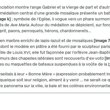
ciation
montre l’ange Gabriel et la Vierge de part et d’au
e médaillon central d’une grande mosaïque présente un bate
age k
; symbole de l’Eglise, il vogue vers un phare surmonté
cés de
Ave Maria
. Autour du médaillon se déploient, sur fon
sprit, paons, perroquets, hérons, chardonnerets…
i en marbre enrichi de lapis-lazuli et de mosaïques
image 
, dont le modèle en plâtre a été fourni par le sculpteur par
 fille de Louis XVI, elle fut façonnée par l’orfèvre Jean-Baptis
murs des chapelles latérales sont recouverts d’
ex-voto
i
uées ou maquettes de bateaux suspendues à la voûte de la
b
seillais à leur « Bonne Mère » (expression probablement i
quelque soit leur religion, aiment à y venir … ne serait-ce
re panorama sur la ville, la baie et les collines environnant