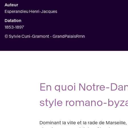
Auteur
Esperandieu Henri-Jacques
Datation
1853-1897
© Sylvie Cuni-Gramont - GrandPalaisRmn
En quoi Notre-Dam
style romano-byza
Dominant la ville et la rade de Marseille,