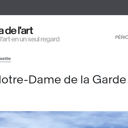
Aller
au
contenu
principal
de l'art
PÉRI
 l’art en un seul regard
NAV
PRI
seille
Notre-Dame de la Garde 