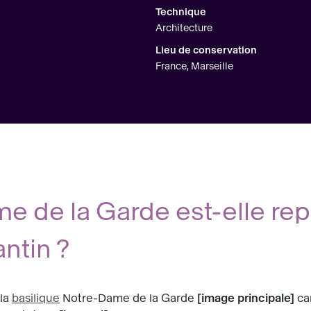
Technique
Architecture
Lieu de conservation
France, Marseille
e de la Garde est-elle rep
ntin ?
 la
basilique
Notre-Dame de la Garde
image principale
car