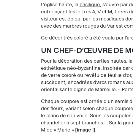
L’église haute, la
basilique
, s’ouvre par 
entrelaçant les lettres A, V et M, tirées d
visiteur est ébloui par les mosaïques do
avec des marbres rouges du Var est comp
Ce décor très coloré a été voulu par l’a
UN CHEF-D’ŒUVRE DE 
Pour la décoration des parties hautes, l
esthétique néo-byzantine, inspirée par 
de verre coloré ou revêtu de feuille d’o
succèdent, encadrées d’arcs romans aux
orientalisante digne de Marseille, « Porte
Chaque coupole est ornée d’un semis de 
des fleurs, variant selon chaque coupole
le blanc de son voile. Sous les coupoles
chandelier à sept branches … Sur la gr
M de « Marie »
image i
.