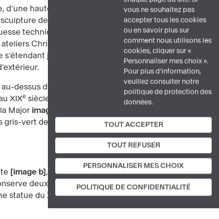
, d’une hauteur de 12,50 mètres,
vous ne souhaitez pas
 sculpture de 9,70 mètres de haut et
accepter tous les cookies
ou en savoir plus sur
ouesse technique due au talent
comment nous utilisons les
teliers Christofle de Paris, puis dorée à
cookies, cliquer sur «
s’étendant jusqu’à la mer. Cette statue
Personnaliser mes choix ».
’extérieur.
Pour plus d’information,
veuillez consulter notre
ve au-dessus du
transept
; par sa forme,
politique de protection des
e
 au XIX
siècle, notamment pour des
données.
 la Major
image 3
. Il se manifeste aussi
s gris-vert de Golfalina (Toscane) ou
TOUT ACCEPTER
TOUT REFUSER
PERSONNALISER MES CHOIX
pte
image b
, église basse taillée dans le
conserve deux sculptures déjà présentes
POLITIQUE DE CONFIDENTIALITÉ
e
une statue du XVIII
siècle, la « Vierge au