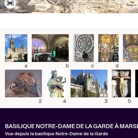
a
b
c
d
2
4
3
5
BASILIQUE NOTRE-DAME DE LA GARDE À MARSE
Vue depuis la basilique Notre-Dame de la Garde