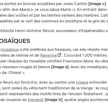
des portes en bronze sculptées par Jules Cantini
image c
.
u latin
Ave Maria
(« Je vous salue Marie »). En entrant dans 
rées des voûtes et par les teintes variées des marbres. L’
létée par le vert des colonnes en porphyre et le gris de c
rchitecte Henri-Antoine Révoil, successeur d’Espérandieu s
MOSAÏQUES
a
mosaïque
a été préférée aux fresques, car elle résiste mie
celles de Venise et de
Ravenne
. Couvrant 1 200 mètres c
r, par l’équipe du mosaïste vénitien Francesco Mora. Au-des
 claveaux rouges et blancs
image e
. Avec les mosaïques
 de l’Orient ».
fleurs sur fond d’or, avec au centre une
rosace
entourée
, sont celles du vêtement traditionnel de la Vierge : le ro
 sont représentés des motifs tirés de l’Ancien Testament :
ande coupole du
transept
image h
, quatre anges soutienn