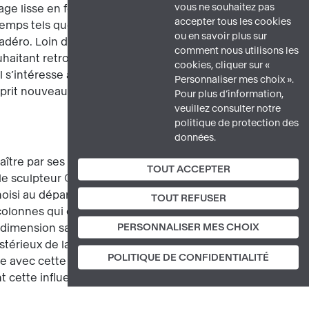
vous ne souhaitez pas
sage lisse en forme d’œuf
[
image b
]
et
accepter tous les cookies
emps tels que Picasso, Braque et
ou en savoir plus sur
ocadéro. Loin des modèles qu’offrent
comment nous utilisons les
haitant retrouver la pureté originelle
cookies, cliquer sur «
l s’intéresse aussi aux sculptures de
Personnaliser mes choix ».
rit nouveau à ce peintre par ailleurs
Pour plus d’information,
veuillez consulter notre
politique de protection des
données.
ître par ses sculptures. Il travaille
TOUT ACCEPTER
 le sculpteur
Constantin Brancusi
. Il crée
hoisi au départ, comme si le long cou et
TOUT REFUSER
-colonnes qui ornent les temples
PERSONNALISER MES CHOIX
dimension sacrée. Les traits stylisés du
stérieux de la représentation. De santé
POLITIQUE DE CONFIDENTIALITÉ
ître avec cette technique se retrouvent
 cette influence.