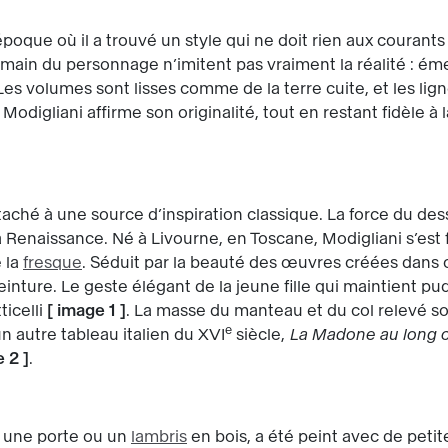
, époque où il a trouvé un style qui ne doit rien aux cour
a main du personnage n’imitent pas vraiment la réalité : 
s volumes sont lisses comme de la terre cuite, et les lig
Modigliani affirme son originalité, tout en restant fidèle à 
aché à une source d’inspiration classique. La force du dess
a Renaissance. Né à Livourne, en Toscane, Modigliani s’est 
e la
fresque
. Séduit par la beauté des œuvres créées dans ce
a peinture. Le geste élégant de la jeune fille qui maintien
ticelli
[
image 1
]
. La masse du manteau et du col relevé so
e
n autre tableau italien du XVI
siècle,
La Madone au long 
e 2
]
.
e une porte ou un
lambris
en bois, a été peint avec de peti