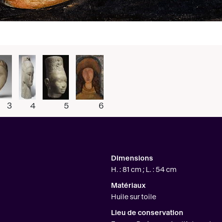
3
4
5
6
Dimensions
H. : 81 cm ; L. : 54 cm
Matériaux
Huile sur toile
Lieu de conservation