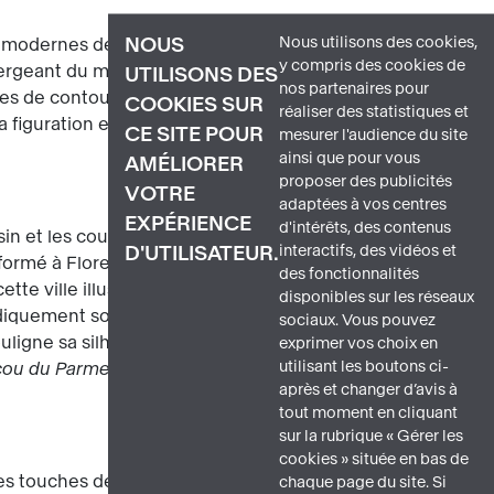
Nous utilisons des cookies,
NOUS
ants modernes de son temps, comme le
y compris des cookies de
émergeant du manteau sombre, ces
UTILISONS DES
nos partenaires pour
nes de contour résument les formes. À
COOKIES SUR
réaliser des statistiques et
la figuration et au thème traditionnel du
CE SITE POUR
mesurer l'audience du site
ainsi que pour vous
AMÉLIORER
proposer des publicités
VOTRE
adaptées à vos centres
EXPÉRIENCE
d'intérêts, des contenus
in et les couleurs raffinées d’ocre et de
interactifs, des vidéos et
D'UTILISATEUR.
formé à Florence où il a pris des cours
des fonctionnalités
e
tte ville illustre au XV
siècle, il se sent
disponibles sur les réseaux
t pudiquement son manteau fermé est
sociaux. Vous pouvez
uligne sa silhouette longiligne. Son cou
exprimer vos choix en
utilisant les boutons ci-
cou du Parmesan
, également conservé
après et changer d’avis à
tout moment en cliquant
sur la rubrique « Gérer les
cookies » située en bas de
tes touches de couleurs franches et
chaque page du site. Si