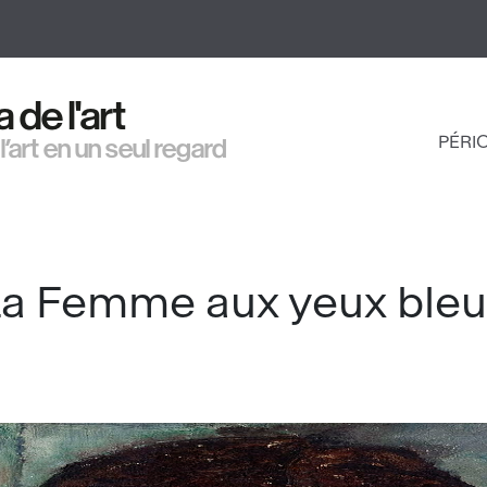
Aller
au
contenu
principal
de l'art
PÉRI
 l’art en un seul regard
NAV
PRI
La Femme aux yeux bleu