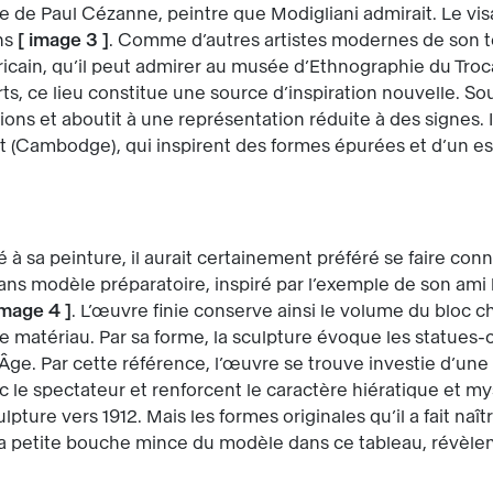
ue de Paul Cézanne, peintre que Modigliani admirait. Le vi
ins
[
image 3
]
. Comme d’autres artistes modernes de son t
 africain, qu’il peut admirer au musée d’Ethnographie du Tr
, ce lieu constitue une source d’inspiration nouvelle. Sou
ions et aboutit à une représentation réduite à des signes. I
t (Cambodge), qui inspirent des formes épurées et d’un esp
é à sa peinture, il aurait certainement préféré se faire conna
sans modèle préparatoire, inspiré par l’exemple de son ami
image 4
]
. L’œuvre finie conserve ainsi le volume du bloc c
le matériau. Par sa forme, la sculpture évoque les statues
ge. Par cette référence, l’œuvre se trouve investie d’une 
 le spectateur et renforcent le caractère hiératique et my
ulpture vers 1912. Mais les formes originales qu’il a fait na
a petite bouche mince du modèle dans ce tableau, révèlent