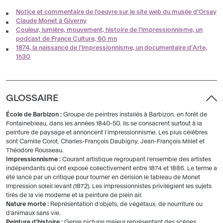
Notice et commentaire de l'oeuvre sur le site web du musée d'Orsay
Claude Monet à Giverny
Couleur, lumière, mouvement, histoire de l’impressionnisme, un
podcast de France Culture, 60 mn
1874, la naissance de l’impressionnisme, un documentaire d'Arte,
1h30
GLOSSAIRE
École de Barbizon :
Groupe de peintres installés à Barbizon, en forêt de
Fontainebleau, dans les années 1840-50. Ils se consacrent surtout à la
peinture de paysage et annoncent l’impressionnisme. Les plus célèbres
sont Camille Corot, Charles-François Daubigny, Jean-François Millet et
Théodore Rousseau.
Impressionnisme :
Courant artistique regroupant l’ensemble des artistes
indépendants qui ont exposé collectivement entre 1874 et 1886. Le terme a
été lancé par un critique pour tourner en dérision le tableau de Monet
Impression soleil levant (1872). Les impressionnistes privilégient les sujets
tirés de la vie moderne et la peinture de plein air.
Nature morte :
Représentation d’objets, de végétaux, de nourriture ou
d’animaux sans vie.
Peinture d’histoire :
Genre pictural majeur représentant des scènes