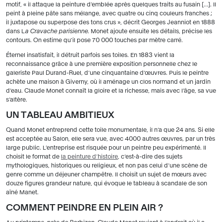
motif, « il attaque la peinture d’emblée après quelques traits au fusain […]. Il
peint à pleine pâte sans mélange, avec quatre ou cinq couleurs franches ;
il juxtapose ou superpose des tons crus », décrit Georges Jeanniot en 1888
dans L
a Cravache parisienne
. Monet ajoute ensuite les détails, précise les
contours. On estime qu’il pose 70 000 touches par mètre carré.
Éternel insatisfait, il détruit parfois ses toiles. En 1883 vient la
reconnaissance grâce à une première exposition personnelle chez le
galeriste Paul Durand-Ruel, d’une cinquantaine d’œuvres. Puis le peintre
achète une maison à Giverny, où il aménage un clos normand et un jardin
d’eau. Claude Monet connaît la gloire et la richesse, mais avec l’âge, sa vue
s’altère.
UN TABLEAU AMBITIEUX
Quand Monet entreprend cette toile monumentale, il n’a que 24 ans. Si elle
est acceptée au Salon, elle sera vue, avec 4000 autres œuvres, par un très
large public. L’entreprise est risquée pour un peintre peu expérimenté. Il
choisit le format de
la peinture d’histoire
, c’est-à-dire des sujets
mythologiques, historiques ou religieux, et non pas celui d’une scène de
genre comme un déjeuner champêtre. Il choisit un sujet de mœurs avec
douze figures grandeur nature, qui évoque le tableau à scandale de son
aîné Manet.
COMMENT PEINDRE EN PLEIN AIR ?