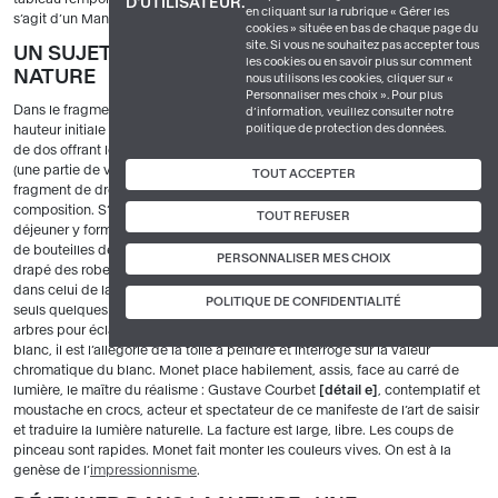
D'UTILISATEUR.
en cliquant sur la rubrique « Gérer les
s’agit d’un Manet ou d’un Monet.
cookies » située en bas de chaque page du
site. Si vous ne souhaitez pas accepter tous
UN SUJET D’APPARENCE SIMPLE, EN PLEINE
les cookies ou en savoir plus sur comment
NATURE
nous utilisons les cookies, cliquer sur «
Personnaliser mes choix ». Pour plus
Dans le fragment de gauche
image principale 2
, qui s’étend sur toute la
d’information, veuillez consulter notre
politique de protection des données.
hauteur initiale du tableau, apparaît un homme de profil et deux femmes
de dos offrant le spectacle de leurs crinolines soutenant de larges basques
(une partie de vêtement qui descend au-dessous de la taille)
détail b
. Le
TOUT ACCEPTER
fragment de droite
image principale 1
correspond au centre de la
composition. S’y déploie un drap blanc faisant office de nappe, le
TOUT REFUSER
déjeuner y forme une belle
nature morte
composée de vaisselle blanche,
de bouteilles de vin, d’une terrine, de viandes et de fruits
détail c
. Le
PERSONNALISER MES CHOIX
drapé des robes blanches de deux femmes assises sur l’herbe se fond
dans celui de la nappe
détail d
. Monet agit en maître de la lumière, car
POLITIQUE DE CONFIDENTIALITÉ
seuls quelques rayons de soleil percent la frondaison ombrageuse des
arbres pour éclater à la surface du drap
détail d
. Taché de nuances de
blanc, il est l’allégorie de la toile à peindre et interroge sur la valeur
chromatique du blanc. Monet place habilement, assis, face au carré de
lumière, le maître du réalisme : Gustave Courbet
détail e
, contemplatif et
moustache en crocs, acteur et spectateur de ce manifeste de l’art de saisir
et traduire la lumière naturelle. La facture est large, libre. Les coups de
pinceau sont rapides. Monet fait monter les couleurs vives. On est à la
genèse de l’
impressionnisme
.