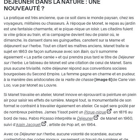
DÉJEUNER DANS LA NATURE : UNE
NOUVEAUTÉ ?
La pratique est très ancienne, que ce soit dans le monde paysan, chez les
voyageurs, militaires ou chasseurs. À l’époque de Monet, le repas au jardin
est une fantaisie charmante, et le pique-nique un loisir. Les citadins fuient
la ville grâce au train, et la campagne devient lieu de plaisir où, le
dimanche, ils dansent dans les guinguettes, canotent sur la Marne et
déjeunent sur l’herbe. Tout en citant les maîtres anciens, Manet traite le
sujet en 1863 de façon sulfureuse avec son
Bain
, qu’il surnomme
également « La partie carrée » et qui prendra plus tard le titre de
Déjeuner
sur l’herbe
. Le tableau de Monet est une citation de celui de Manet. Sans
plus aucune trivialité, notre déjeuner répond aux conventions sociales
bourgeoises du Second Empire. La femme gagne en charme et en pudeur,
à la manière des aristocrates de la
Halte de chasse
image 6
de Carle Van
Loo, vue par Monet au Louvre.
Si Manet travaille en atelier, Monet innove en éprouvant la peinture en plein
air pour saisir les effets de lumière. Malgré tout, la monumentalité de son
format le contraint à travailler également en atelier. Ce sujet sera goûté par
de nombreux peintres. James Tissot peint un
Pique-nique
en 1876 au
bord de l’eau. Pablo Picasso interprète le
Déjeuner
de Manet en 1960,
suivi d’
Alain Jacquet
, artiste de Pop art, en 1964.
Avec ce
Déjeuner sur l’herbe
, aucune volonté de scandale, aucune
contestation des codes moraux, seulement un travail de lumières et de