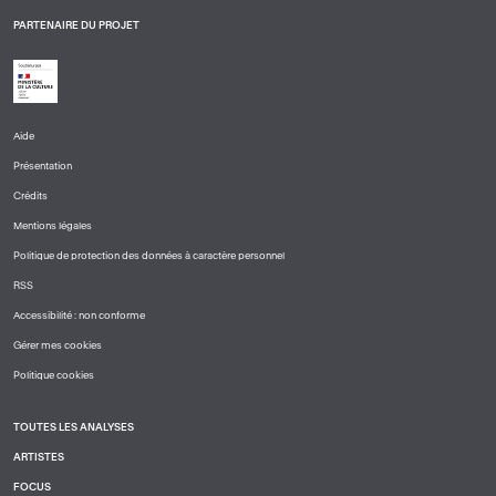
PARTENAIRE DU PROJET
Aide
PIED
Présentation
DE
PAGE
Crédits
1
Mentions légales
Politique de protection des données à caractère personnel
RSS
Accessibilité : non conforme
Gérer mes cookies
Politique cookies
TOUTES LES ANALYSES
PIED
ARTISTES
DE
PAGE
FOCUS