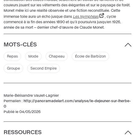
couleurs jouant sur les vêtements des élégantes et sur le paysage de forêt.
Monet mêle ici une réalité observée et une fiction reconstituée. Cette
immense toile aura un écho jusque dans
Les Nymphéas
, cycle
commencé à la fin des années 1890 et qu’il poursuivra jusqu’en 1926,
année de sa mort – dernier chef-d’œuvre de Claude Monet.
MOTS-CLÉS
Repas
Mode
Chapeau
École de Barbizon
Groupe
Second Empire
Marie-Bélisandre Vaulet-Lagnier
Permalien :
http://panoramadelart.com/analyse/le-dejeuner-sur-lherbe-
0
Publié le 04/05/2026
RESSOURCES