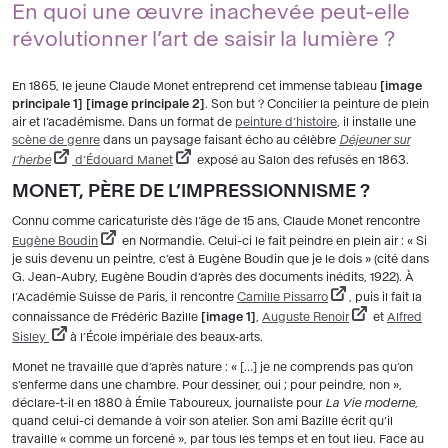
En quoi une œuvre inachevée peut-elle
révolutionner l’art de saisir la lumière ?
En 1865, le jeune Claude Monet entreprend cet immense tableau
image
principale 1
image principale 2
. Son but ? Concilier la peinture de plein
air et l’académisme. Dans un format de
peinture d’histoire
, il installe une
scène de genre
dans un paysage faisant écho au célèbre
Déjeuner sur
l’herbe
d’Édouard Manet
exposé au Salon des refusés en 1863.
MONET, PÈRE DE L’IMPRESSIONNISME ?
Connu comme caricaturiste dès l’âge de 15 ans, Claude Monet rencontre
Eugène Boudin
en Normandie. Celui-ci le fait peindre en plein air : « Si
je suis devenu un peintre, c’est à Eugène Boudin que je le dois » (cité dans
G. Jean-Aubry, Eugène Boudin d’après des documents inédits, 1922). À
l’Académie Suisse de Paris, il rencontre
Camille Pissarro
, puis il fait la
connaissance de Frédéric Bazille
image 1
,
Auguste Renoir
et
Alfred
Sisley
à l’École impériale des beaux-arts.
Monet ne travaille que d’après nature : « […] je ne comprends pas qu’on
s’enferme dans une chambre. Pour dessiner, oui ; pour peindre, non »,
déclare-t-il en 1880 à Émile Taboureux, journaliste pour
La Vie moderne
,
quand celui-ci demande à voir son atelier. Son ami Bazille écrit qu’il
travaille « comme un forcené », par tous les temps et en tout lieu. Face au