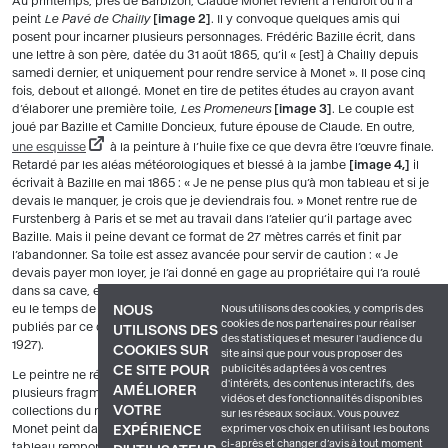
Au printemps, près de Barbizon, Claude Monet revient à l’endroit où il a
peint
Le Pavé de Chailly
image 2
. Il y convoque quelques amis qui
posent pour incarner plusieurs personnages. Frédéric Bazille écrit, dans
une lettre à son père, datée du 31 août 1865, qu’il « [est] à Chailly depuis
samedi dernier, et uniquement pour rendre service à Monet ». Il pose cinq
fois, debout et allongé. Monet en tire de petites études au crayon avant
d’élaborer une première toile,
Les Promeneurs
image 3
. Le couple est
joué par Bazille et Camille Doncieux, future épouse de Claude. En outre,
une esquisse
à la peinture à l’huile fixe ce que devra être l’œuvre finale.
Retardé par les aléas météorologiques et blessé à la jambe
image 4,
il
écrivait à Bazille en mai 1865 : « Je ne pense plus qu’à mon tableau et si je
devais le manquer, je crois que je deviendrais fou. » Monet rentre rue de
Furstenberg à Paris et se met au travail dans l’atelier qu’il partage avec
Bazille. Mais il peine devant ce format de 27 mètres carrés et finit par
l’abandonner. Sa toile est assez avancée pour servir de caution : « Je
devais payer mon loyer, je l’ai donné en gage au propriétaire qui l’a roulé
dans sa cave, et quand, enfin, j’ai eu de quoi le retirer, vous voyez s’il avait
Nous utilisons des cookies, y compris des
eu le temps de moisir », confie Monet au duc de Trévise en 1920 (propos
NOUS
cookies de nos partenaires pour réaliser
publiés par ce dernier dans la
Revue de l’art ancien et moderne
en mai
UTILISONS DES
des statistiques et mesurer l'audience du
1927).
COOKIES SUR
site ainsi que pour vous proposer des
publicités adaptées à vos centres
CE SITE POUR
Le peintre ne récupère sa toile qu’en 1884. Pour la sauver, il la découpe en
d'intérêts, des contenus interactifs, des
AMÉLIORER
plusieurs fragments dont il ne reste que deux grands morceaux, dans les
vidéos et des fonctionnalités disponibles
VOTRE
collections du musée d’Orsay. Pour exposer malgré tout au Salon de 1866,
sur les réseaux sociaux. Vous pouvez
exprimer vos choix en utilisant les boutons
Monet peint dans l’urgence
La Femme à la robe verte
image 5
. Le
EXPÉRIENCE
ci-après et changer d’avis à tout moment
tableau remporte un franc succès auprès du public, qui ne sait pas s’il