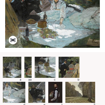
a
aa
c
b
d
e
1
2