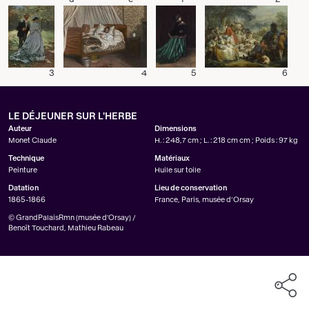
3
4
5
6
LE DÉJEUNER SUR L'HERBE
Auteur
Dimensions
Monet Claude
H. : 248,7 cm ; L. : 218 cm cm ; Poids : 97 kg
Technique
Matériaux
Peinture
Huile sur toile
Datation
Lieu de conservation
1865-1866
France, Paris, musée d’Orsay
© GrandPalaisRmn (musée d'Orsay) /
Benoît Touchard, Mathieu Rabeau