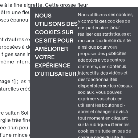
 à la fine aigrette. Cette grosse fleur
eut-être une fleur d’artichaut, une pomme
Nous utilisons des cookies,
NOUS
ses épanouies. Du pied de la tige,
y compris des cookies de
UTILISONS DES
nos partenaires pour
COOKIES SUR
réaliser des statistiques et
nt d’autres exemplaires scandent le
CE SITE POUR
mesurer l'audience du site
erposées à des fleurs, introduisant un
ainsi que pour vous
AMÉLIORER
proposer des publicités
iges sans interruption jusque sur le
VOTRE
adaptées à vos centres
t même interrompus par le bord
EXPÉRIENCE
d'intérêts, des contenus
interactifs, des vidéos et
D'UTILISATEUR.
des fonctionnalités
mage 1
; les merveilleuses couleurs
disponibles sur les réseaux
turelles créées par Dieu.
sociaux. Vous pouvez
exprimer vos choix en
utilisant les boutons ci-
après et changer d’avis à
re sultan Soliman le Magnifique
image
tout moment en cliquant
gile très fine et de grandes forêts
sur la rubrique « Gérer les
ée d’un peu d’argile, d’une grande
cookies » située en bas de
 d’une mince couche de pâte similaire
chaque page du site. Si