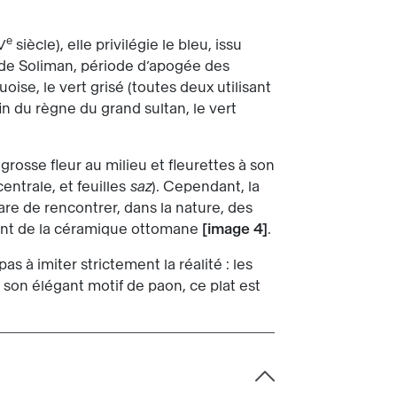
e
V
siècle), elle privilégie le bleu, issu
e de Soliman, période d’apogée des
oise, le vert grisé (toutes deux utilisant
in du règne du grand sultan, le vert
rosse fleur au milieu et fleurettes à son
entrale, et feuilles
saz
). Cependant, la
are de rencontrer, dans la nature, des
rent de la céramique ottomane
image 4
.
as à imiter strictement la réalité : les
t son élégant motif de paon, ce plat est