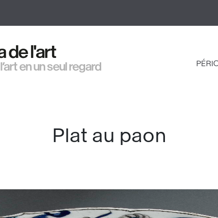
Aller
au
contenu
principal
de l'art
PÉRI
 l’art en un seul regard
NAV
PRI
Plat au paon