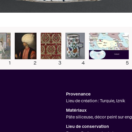
1
2
3
4
5
Provenance
Lieu de création : Turquie, Iznik
Matériaux
Pâte siliceuse, décor peint sur e
Lieu de conservation