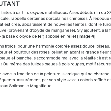
UTANT
 faites à partir d’oxydes métalliques. À ses débuts (fin du X
aculé, rappelle certaines porcelaines chinoises. À l’époqu
lat est créé, apparaissent de nouvelles teintes, dont le turqu
auve (provenant d’oxyde de manganèse). S’y ajoutent, à la f
(à base d’oxyde de fer) apposé en relief
image 4
.
s froids, pour une harmonie colorée assez douce (oiseau, g
cœur et pourtour des roses, œillet enlaçant la grande fleur c
bleue et blanche, s’accommode mal avec la réalité : il est r
s ! Ou même des tulipes bleues à pois rouges, motif récur
en avec la tradition de la peinture islamique qui ne cherche p
fréquents. Assurément, par son style
saz
au coloris raffiné e
 sous Soliman le Magnifique.