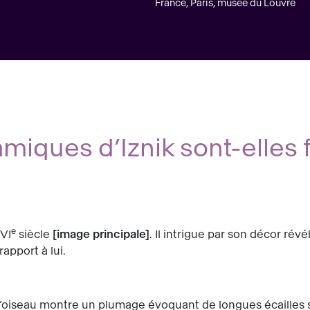
France, Paris, musée du Louvre
iques d’Iznik sont-elles 
e
XVI
siècle
image principale
. Il intrigue par son décor ré
apport à lui.
 l’oiseau montre un plumage évoquant de longues écailles s