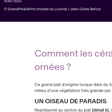
1540-1555
© GrandPalaisRmn (musée du Louvre) / Jean-Gilles Berizzi
Comment les céram
ornées ?
Ce grand plat d’origine turque date du 
milieu d’une végétation très grande par r
UN OISEAU DE PARADIS
Représenté au centre du plat
détail b
,