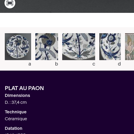
a
b
c
d
PLAT AU PAON
Dimensions
D. : 37,4 cm
Technique
Céramique
Datation