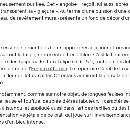
gneusement purifiée. Cet « engobe » reçoit, lui aussi après
s transparent, la « glaçure ». Au terme d’une cuisson d’une
arreau de revêtement mural) présente un fond de décor d’un
re essentiellement des fleurs appréciées à la cour ottoma
 surtout la tulipe, représentée très effilée. C’est la fleur 
ère des Tulipes ». En turc, tulipe se dit
lale
, mot dont les l
, emblème de l’
Empire ottoman
. Le répertoire floral de la 
a fleur de lotus, car les Ottomans admirent la porcelaine a
e.
et notamment, comme sur notre objet, de longues feuilles i
illeuse et touffue, peuplée d’êtres fabuleux. Il caractéri
 à Istanbul et appliqué aussi dans l’art des textiles ou des 
mentation végétale de ce plat, qui joue sur l’invraisemblance
s d’un bleu intense.