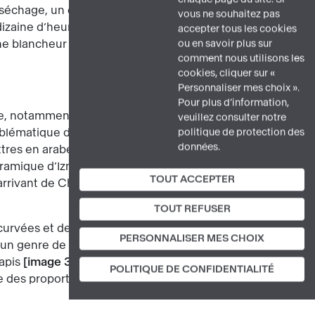
 séchage, un décor peint qui, une fois
vous ne souhaitez pas
 dizaine d’heures à environ 900 degrés,
accepter tous les cookies
e blancheur parfaite et une brillance
ou en savoir plus sur
comment nous utilisons les
cookies, cliquer sur «
Personnaliser mes choix ».
Pour plus d’information,
ne, notamment la rose, bien ronde et aux
veuillez consulter notre
emblématique des sultans : le règne
politique de protection des
données.
ettres en arabe sont l’anagramme de
céramique d’Iznik présente aussi des
TOUT ACCEPTER
rrivant de Chine par les routes de la
TOUT REFUSER
ncurvées et dentelées, typiques du style
PERSONNALISER MES CHOIX
se un genre de décor développé dans les
tapis
image 3
. Il correspond bien au
POLITIQUE DE CONFIDENTIALITÉ
 des proportions et des coloris. Ainsi,