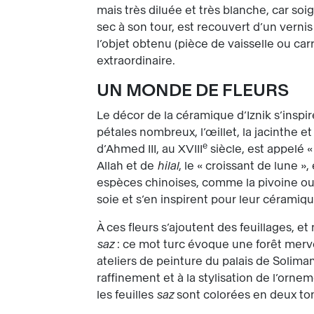
mais très diluée et très blanche, car soi
sec à son tour, est recouvert d’un verni
l’objet obtenu (pièce de vaisselle ou c
extraordinaire.
UN MONDE DE FLEURS
Le décor de la céramique d’Iznik s’inspi
pétales nombreux, l’œillet, la jacinthe et
e
d’Ahmed III, au XVIII
siècle, est appelé « 
Allah et de
hilal
, le « croissant de lune »
espèces chinoises, comme la pivoine ou l
soie et s’en inspirent pour leur céramiqu
À ces fleurs s’ajoutent des feuillages, 
saz
: ce mot turc évoque une forêt merve
ateliers de peinture du palais de Soliman
raffinement et à la stylisation de l’orne
les feuilles
saz
sont colorées en deux ton