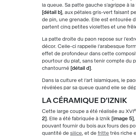
la queue. Sa patte gauche s’agrippe à la t
détail b
, aux pétales gris-vert faisant p
de pin, une grenade. Elle est entourée d
partent cinq petites violettes et une frêl
La patte droite du paon repose sur l’ext
décor. Celle-ci rappelle l’arabesque for
effet de profondeur dans cette composit
pourtour du plat, sans tenir compte du 
chantourné
détail d
.
Dans la culture et l’art islamiques, le pa
révélées par sa queue quand elle se dép
LA CÉRAMIQUE D’IZNIK
e
Cette large coupe a été réalisée au XVI
2
. Elle a été fabriquée à Iznik
image 5
pouvant fournir du bois aux fours des po
quantité de
silice
, et de
fritte
très riche 