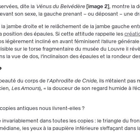
ervées, dite la
Vénus du Belvédère
image 2
, montre la 
evant son sexe, la gauche prenant – ou déposant – une drap
ur la jambe droite et le relâchement de la jambe gauche ent
 position des épaules. Si cette attitude rappelle les
créati
 légèrement incliné en avant féminisent l'allure générale 
lisible sur le torse fragmentaire du musée du Louvre il ré
ns la vue de dos, l'inclinaison des épaules et la rondeur 
?
 beauté du corps de l'
Aphrodite de Cnide
, ils n'étaient pa
cien,
Les Amours
), « la douceur de son regard humide à l'éc
copies antiques nous livrent-elles ?
invariablement dans toutes les copies : le triangle du fro
médiane, les yeux à la paupière inférieure s'effaçant dans l