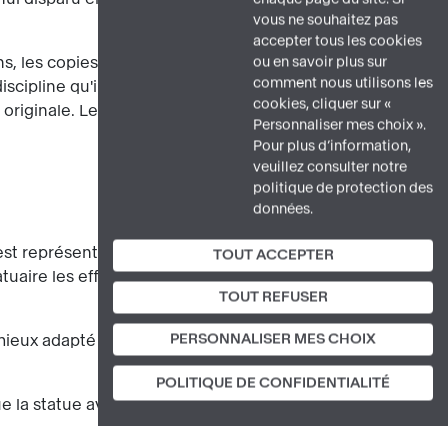
vous ne souhaitez pas
accepter tous les cookies
s, les copies plus ou moins fidèles,
ou en savoir plus sur
comment nous utilisons les
iscipline qu'ils nomment la « critique
cookies, cliquer sur «
e originale. Les conclusions restent
Personnaliser mes choix ».
Pour plus d’information,
veuillez consulter notre
politique de protection des
données.
est représenté dès le début de la
TOUT ACCEPTER
atuaire les effets de draperies mouillées
TOUT REFUSER
PERSONNALISER MES CHOIX
e mieux adapté au traitement du modelé
POLITIQUE DE CONFIDENTIALITÉ
 la statue avait été peinte par le