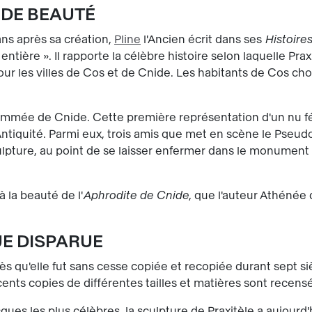
NDE BEAUTÉ
 ans après sa création,
Pline
l'Ancien écrit dans ses
Histoires
ntière ». Il rapporte la célèbre histoire selon laquelle Pra
pour les villes de Cos et de Cnide. Les habitants de Cos cho
nommée de Cnide. Cette première représentation d'un nu fém
ntiquité. Parmi eux, trois amis que met en scène le Pseu
lpture, au point de se laisser enfermer dans le monument o
à la beauté de l'
Aphrodite de Cnide
, que l'auteur Athénée d
UE DISPARUE
s qu'elle fut sans cesse copiée et recopiée durant sept siè
ents copies de différentes tailles et matières sont recensé
ues les plus célèbres, la sculpture de Praxitèle a aujourd'