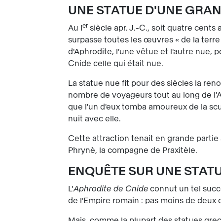
UNE STATUE D'UNE GRA
er
Au I
siècle apr. J.-C., soit quatre cents
surpasse toutes les œuvres « de la terre e
d'Aphrodite, l'une vêtue et l'autre nue, 
Cnide celle qui était nue.
La statue nue fit pour des siècles la re
nombre de voyageurs tout au long de l'A
que l'un d'eux tomba amoureux de la scu
nuit avec elle.
Cette attraction tenait en grande partie 
Phrynè, la compagne de Praxitèle.
ENQUÊTE SUR UNE STAT
L'
Aphrodite de Cnide
connut un tel succè
de l'Empire romain : pas moins de deux c
Mais, comme la plupart des statues grecq