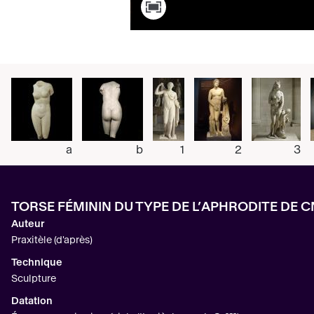
a
b
1
2
3
TORSE FÉMININ DU TYPE DE L’APHRODITE DE C
Auteur
Praxitèle (d'après)
Technique
Sculpture
Datation