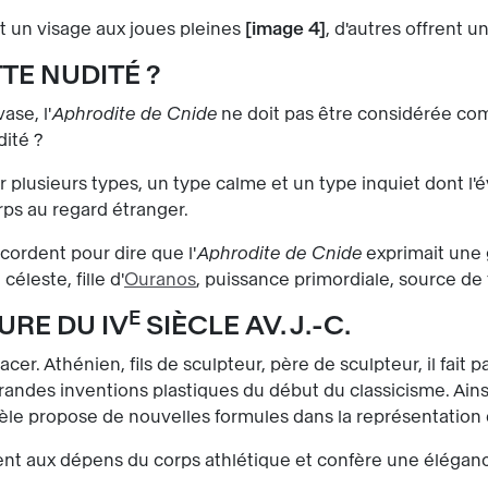
t un visage aux joues pleines
image 4
, d'autres offrent u
TE NUDITÉ ?
ase, l'
Aphrodite de Cnide
ne doit pas être considérée co
dité ?
r plusieurs types, un type calme et un type inquiet dont l'év
rps au regard étranger.
cordent pour dire que l'
Aphrodite de Cnide
exprimait une 
éleste, fille d'
Ouranos
, puissance primordiale, source de
E
URE DU IV
SIÈCLE AV. J.-C.
tracer. Athénien, fils de sculpteur, père de sculpteur, il fait
grandes inventions plastiques du début du classicisme. Ainsi
itèle propose de nouvelles formules dans la représentatio
lescent aux dépens du corps athlétique et confère une élég