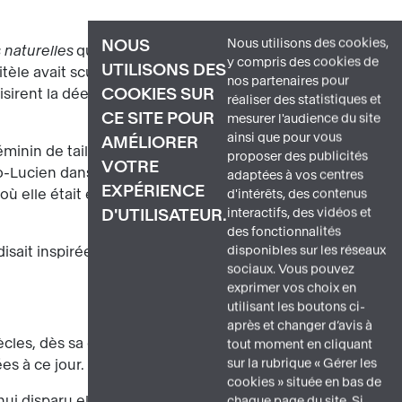
Nous utilisons des cookies,
NOUS
 naturelles
que l'
Aphrodite de Cnide
y compris des cookies de
UTILISONS DES
xitèle avait sculpté deux statues
nos partenaires pour
COOKIES SUR
isirent la déesse vêtue, les habitants de
réaliser des statistiques et
CE SITE POUR
mesurer l'audience du site
ainsi que pour vous
AMÉLIORER
inin de taille humaine attira en effet
proposer des publicités
VOTRE
do-Lucien dans
Les Amours
: il raconte
adaptées à vos centres
EXPÉRIENCE
ù elle était exposée afin de passer la
d'intérêts, des contenus
interactifs, des vidéos et
D'UTILISATEUR.
des fonctionnalités
disponibles sur les réseaux
isait inspirée du corps de la belle
sociaux. Vous pouvez
exprimer vos choix en
utilisant les boutons ci-
après et changer d’avis à
cles, dès sa création, puis tout au long
tout moment en cliquant
sur la rubrique « Gérer les
es à ce jour.
cookies » située en bas de
hui disparu elle semble avoir été
chaque page du site. Si