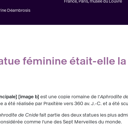
France, Paris, musée du Louvre
arine Déambrosis
tue féminine était-elle la
ncipale
image b
est une copie romaine de l'
Aphrodite d
le a été réalisée par Praxitèle vers 360 av. J.-C. et a été 
hrodite de Cnide
fait partie des deux statues les plus adm
 considérée comme l'une des Sept Merveilles du monde.