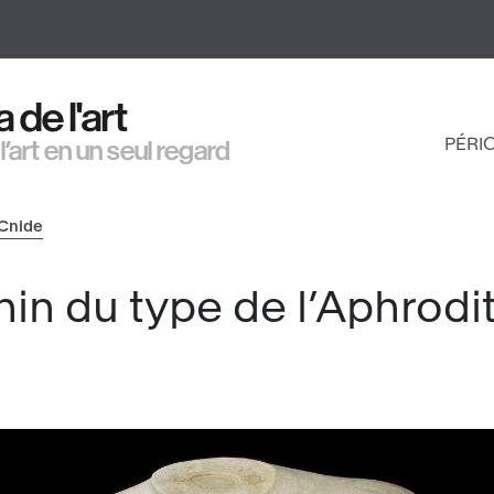
Aller
au
contenu
principal
de l'art
PÉRI
 l’art en un seul regard
NAV
PRI
 Cnide
nin du type de l’Aphrodi