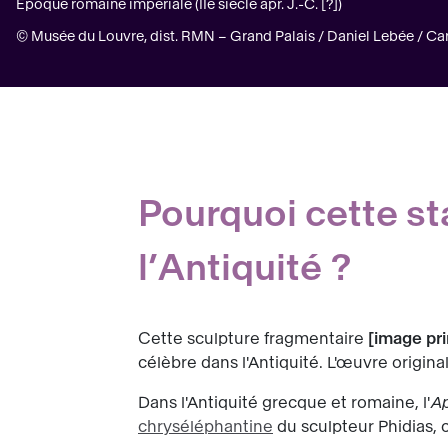
Époque romaine impériale (IIe siècle apr. J.-C. [?])
© Musée du Louvre, dist. RMN – Grand Palais / Daniel Lebée / C
Pourquoi cette sta
l’Antiquité ?
Cette sculpture fragmentaire
image pri
célèbre dans l'Antiquité. L'œuvre origina
Dans l'Antiquité grecque et romaine, l'
Ap
chryséléphantine
du sculpteur Phidias,