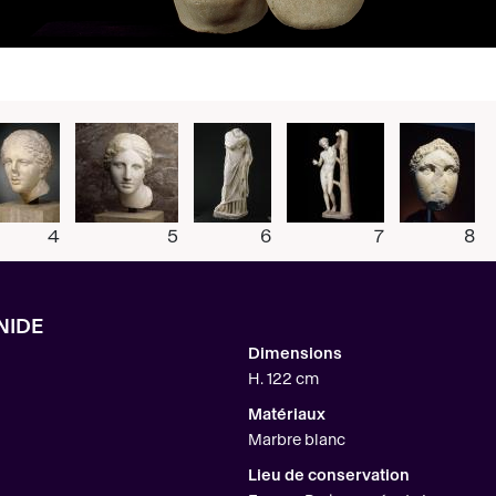
4
5
6
7
8
NIDE
Dimensions
H. 122 cm
Matériaux
Marbre blanc
Lieu de conservation