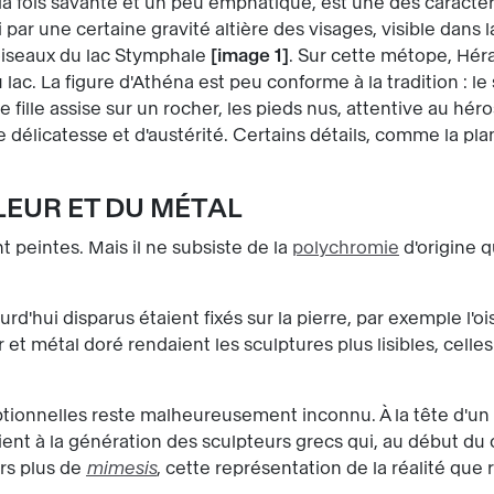
 fois savante et un peu emphatique, est une des caractéri
i par une certaine gravité altière des visages, visible dans
oiseaux du lac Stymphale
image 1
. Sur cette métope, Hér
 lac. La figure d'Athéna est peu conforme à la tradition : l
 fille assise sur un rocher, les pieds nus, attentive au héro
délicatesse et d'austérité. Certains détails, comme la pla
ULEUR ET DU MÉTAL
 peintes. Mais il ne subsiste de la
polychromie
d'origine q
rd'hui disparus étaient fixés sur la pierre, par exemple l'o
t métal doré rendaient les sculptures plus lisibles, celles
ionnelles reste malheureusement inconnu. À la tête d'un i
ient à la génération des sculpteurs grecs qui, au début du
ers plus de
mimesis
, cette représentation de la réalité que 