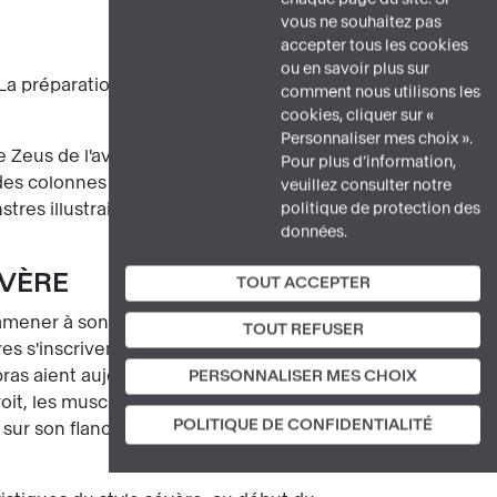
vous ne souhaitez pas
accepter tous les cookies
ou en savoir plus sur
a préparation de la course était
comment nous utilisons les
cookies, cliquer sur «
Personnaliser mes choix ».
 Zeus de l'avoir aidé à détourner le
Pour plus d’information,
 des colonnes du temple représentaient
veuillez consulter notre
es illustraient en effet la lutte de
politique de protection des
données.
ÉVÈRE
TOUT ACCEPTER
ramener à son cousin Eurysthée, roi
TOUT REFUSER
res s'inscrivent sur les diagonales du
ras aient aujourd'hui disparu, le
PERSONNALISER MES CHOIX
it, les muscles sont étirés car Héraclès
POLITIQUE DE CONFIDENTIALITÉ
 sur son flanc gauche pour tendre la