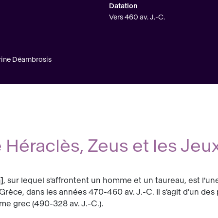
Datation
Vers 460 av. J.-C.
arine Déambrosis
e Héraclès, Zeus et les Je
a
, sur lequel s'affrontent un homme et un taureau, est l'
Grèce, dans les années 470-460 av. J.-C. Il s'agit d'un de
me grec (490-328 av. J.-C.).