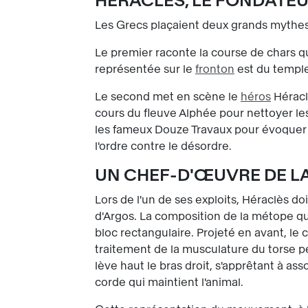
HÉRACLÈS, LE FONDATE
Les Grecs plaçaient deux grands mythes 
Le premier raconte la course de chars q
représentée sur le
fronton
est du temple
Le second met en scène le
héros
Héraclè
cours du fleuve Alphée pour nettoyer l
les fameux Douze Travaux pour évoquer l'
l'ordre contre le désordre.
UN CHEF-D'ŒUVRE DE L
Lors de l'un de ses exploits, Héraclès d
d'Argos. La composition de la métope qu
bloc rectangulaire. Projeté en avant, le c
traitement de la musculature du torse p
lève haut le bras droit, s'apprêtant à a
corde qui maintient l'animal.