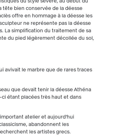
stiques du style sévère, au début du
 la tête bien conservée de la déesse
aclès offre en hommage à la déesse les
e sculpteur ne représente pas la déesse
s. La simplification du traitement de sa
nte du pied légèrement décollée du sol,
ui avivait le marbre que de rares traces
iseau que devait tenir la déesse Athéna
-ci étant placées très haut et dans
mportant atelier et aujourd'hui
 classicisme, abandonnent les
recherchent les artistes grecs.