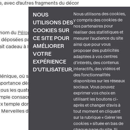
, avec d'autres fragments du décor
Nous utilisons des cookies,
NOUS
y compris des cookies de
UTILISONS DES
nos partenaires pour
COOKIES SUR
réaliser des statistiques et
n nom du
Péloponnèse
. À Olympie, les
CE SITE POUR
mesurer l'audience du site
 déposées par le fleuve Alphée et la
ainsi que pour vous
AMÉLIORER
 fait cadeau à la France en remerciement
proposer des publicités
VOTRE
adaptées à vos centres
EXPÉRIENCE
d'intérêts, des contenus
interactifs, des vidéos et
D'UTILISATEUR.
des fonctionnalités
lénique, où se rassemblent tous les
disponibles sur les réseaux
e
ortance dès le VIII
siècle av. J.-C.
sociaux. Vous pouvez
 tous les quatre ans pour participer à des
exprimer vos choix en
mple consacré à ce dernier, aujourd'hui
utilisant les boutons ci-
ux temple dorique servait d'écrin à la
après et changer d’avis à
 Merveilles du monde, statue
tout moment en cliquant
sur la rubrique « Gérer les
cookies » située en bas de
chaque page du site. Si