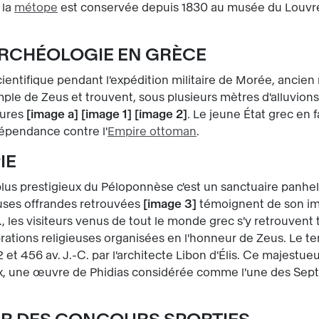
 la
métope
est conservée depuis 1830 au musée du Louvre
'ARCHÉOLOGIE EN GRÈCE
cientifique pendant l'expédition militaire de Morée, ancie
ple de Zeus et trouvent, sous plusieurs mètres d'alluvions
tures
image a
image 1
image 2
. Le jeune État grec en
dépendance contre l'
Empire ottoman
.
IE
plus prestigieux du Péloponnèse c'est un sanctuaire panhel
euses offrandes retrouvées
image 3
témoignent de son imp
-C., les visiteurs venus de tout le monde grec s'y retrouvent
rations religieuses organisées en l'honneur de Zeus. Le te
2 et 456 av. J.-C. par l'architecte Libon d'Élis. Ce majestue
x, une œuvre de Phidias considérée comme l'une des Sept