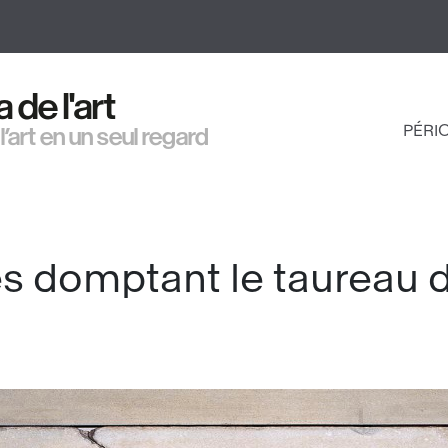
Aller
au
contenu
principal
de l'art
PÉRI
 l’art en un seul regard
NAV
PRI
s domptant le taureau 