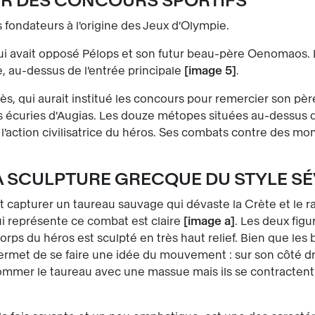
UR DES CONCOURS SPORTIFS
fondateurs à l'origine des Jeux d'Olympie.
ui avait opposé Pélops et son futur beau-père Oenomaos. L
, au-dessus de l'entrée principale
image 5
.
s, qui aurait institué les concours pour remercier son père
es écuries d'Augias. Les douze métopes situées au-dessus
action civilisatrice du héros. Ses combats contre des monstr
A SCULPTURE GRECQUE DU STYLE S
oit capturer un taureau sauvage qui dévaste la Crète et le 
i représente ce combat est claire
image a
. Les deux figu
orps du héros est sculpté en très haut relief. Bien que les b
ermet de se faire une idée du mouvement : sur son côté dro
ssommer le taureau avec une massue mais ils se contractent