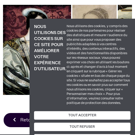
Nous utilisons des cookies, y compris des
NOUS
cookies de nos partenaires pour réaliser
UTILISONS DES
des statistiques et mesurer l'audience du
COOKIES SUR
site ainsi que pour vous proposer des
publicités adaptées à vos centres
CE SITE POUR
d'intérêts, des contenus interactifs, des
AMÉLIORER
vidéos et des fonctionnalités disponibles
VOTRE
sur les réseaux sociaux. Vous pouvez
exprimer vos choix en utilisant les boutons
EXPÉRIENCE
ci-après et changer d’avis à tout moment
D'UTILISATEUR.
en cliquant sur la rubrique « Gérer les
cookies » située en bas de chaque page du
site. Si vous ne souhaitez pas accepter tous
les cookies ou en savoir plus sur comment
nous utilisons les cookies, cliquer sur «
Personnaliser mes choix ». Pour plus
d’information, veuillez consulter notre
politique de protection des données.
TOUT ACCEPTER
Retour vers tous les dossiers
TOUT REFUSER