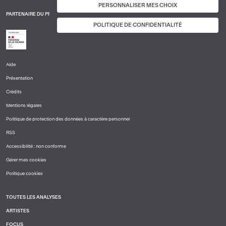
PERSONNALISER MES CHOIX
PARTENAIRE DU PROJET
POLITIQUE DE CONFIDENTIALITÉ
Aide
PIED
Présentation
DE
PAGE
Crédits
1
Mentions légales
Politique de protection des données à caractère personnel
RSS
Accessibilité : non conforme
Gérer mes cookies
Politique cookies
TOUTES LES ANALYSES
PIED
ARTISTES
DE
PAGE
FOCUS