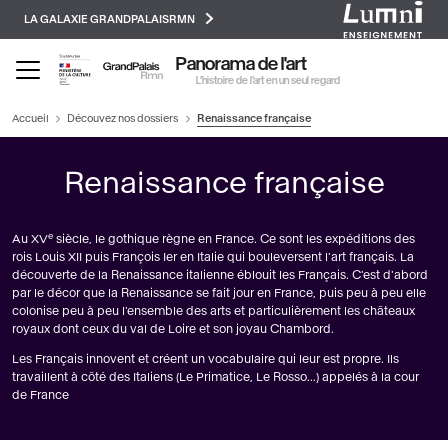
Paramétrer les cookies
Aller
LA GALAXIE GRANDPALAISRMN
au
contenu
Panorama de l'art
principal
L’histoire de l’art en un seul regard
Accueil
Découvez nos dossiers
Renaissance française
Renaissance française
e
Au XV
siècle, le gothique règne en France. Ce sont les expéditions des
rois Louis XII puis François Ier en Italie qui bouleversent l'art français. La
découverte de la Renaissance italienne éblouit les Français. C'est d'abord
par le décor que la Renaissance se fait jour en France, puis peu à peu elle
colonise peu à peu l'ensemble des arts et particulièrement les châteaux
royaux dont ceux du val de Loire et son joyau Chambord.
Les Français innovent et créent un vocabulaire qui leur est propre. Ils
travaillent à côté des Italiens (Le Primatice, Le Rosso...) appelés à la cour
de France