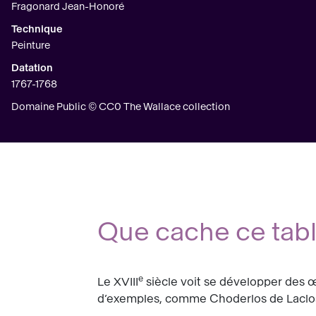
Fragonard Jean-Honoré
Technique
Peinture
Datation
1767-1768
Domaine Public © CC0 The Wallace collection
Que cache ce tab
e
Le XVIII
siècle voit se développer des œ
d’exemples, comme Choderlos de Laclos,