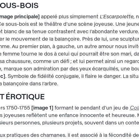
OUS-BOIS
image principale
appelé plus simplement
L’Escarpolette
, 
 Ce sous-bois est le théâtre d’une scène joyeuse. Une jeu
et blanc de sa tenue contrastent avec l’abondante verdure
ner le mouvement de la balançoire. Près de lui, une sculpt
emme. Au premier plan, à gauche, un autre amour nous invi
 femme tourne le dos à celui qui pourrait être son mari, da
 sa chaussure, comme un défi ; et lui permet ainsi un regar
ase, marque son admiration par des yeux écarquillés, une b
 c
. Symbole de fidélité conjugale, il flaire le danger. La si
a balançoire dans l’arbre.
T ÉROTIQUE
rs 1750-1755
image 1
formant le pendant d’un jeu de
Col
 joyeuses reflètent une enfance innocente et heureuse. M
usieurs personnes, plusieurs projets, souvent dans un cont
aux pratiques des chamanes. Il est associé à la fécondité de