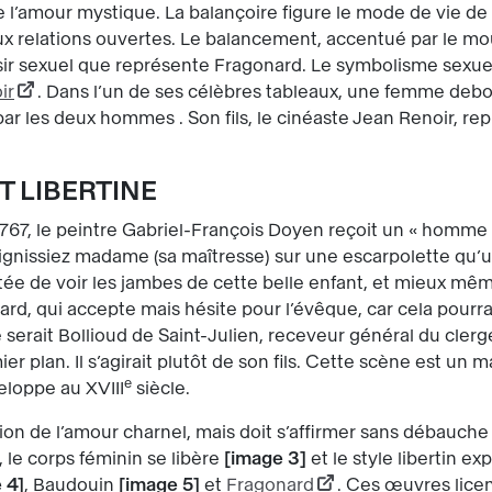
de l’amour mystique. La balançoire figure le mode de vie 
x relations ouvertes. Le balancement, accentué par le mo
 désir sexuel que représente Fragonard. Le symbolisme sexu
ir
. Dans l’un de ses célèbres tableaux, une femme debou
ar les deux hommes . Son fils, le cinéaste Jean Renoir, r
T LIBERTINE
767, le peintre Gabriel-François Doyen reçoit un « homme d
ignissiez madame (sa maîtresse) sur une escarpolette qu’
ortée de voir les jambes de cette belle enfant, et mieux m
rd, qui accepte mais hésite pour l’évêque, car cela pourrait
erait Bollioud de Saint-Julien, receveur général du clergé.
lan. Il s’agirait plutôt de son fils. Cette scène est un m
e
veloppe au XVIII
siècle.
ion de l’amour charnel, mais doit s’affirmer sans débauche
 le corps féminin se libère
image 3
et le style libertin ex
 4
, Baudouin
image 5
et
Fragonard
. Ces œuvres lice