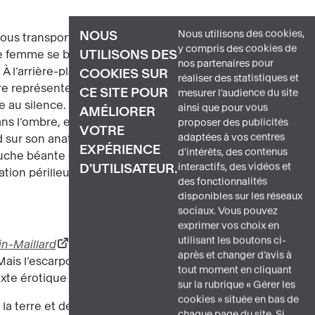
Nous utilisons des cookies,
NOUS
nous transporte dans un parc planté de
y compris des cookies de
UTILISONS DES
ne femme se balance sur une
nos partenaires pour
. À l’arrière-plan, un homme d’âge mûr
COOKIES SUR
réaliser des statistiques et
ure représente deux petits amours ailés
CE SITE POUR
mesurer l'audience du site
te au silence. Un jeune spectateur
détail
ainsi que pour vous
AMÉLIORER
ns l’ombre, et dévoile ses jambes et sa
proposer des publicités
VOTRE
adaptées à vos centres
d sur son anatomie intime. L’admirateur,
EXPÉRIENCE
d'intérêts, des contenus
ouche béante et des mains ouvertes. Sur
interactifs, des vidéos et
D'UTILISATEUR.
tuation périlleuse est également traduite
des fonctionnalités
disponibles sur les réseaux
sociaux. Vous pouvez
exprimer vos choix en
utilisant les boutons ci-
in-Maillard
. Ces deux peintures
après et changer d’avis à
ais l’escarpolette symbolise aussi des
tout moment en cliquant
exte érotique ou sexuel.
sur la rubrique « Gérer les
cookies » située en bas de
 la terre et de la femme. Dans le culte
chaque page du site. Si