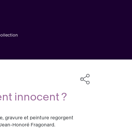
ollection
t innocent ?
re, gravure et peinture regorgent
t Jean-Honoré Fragonard.