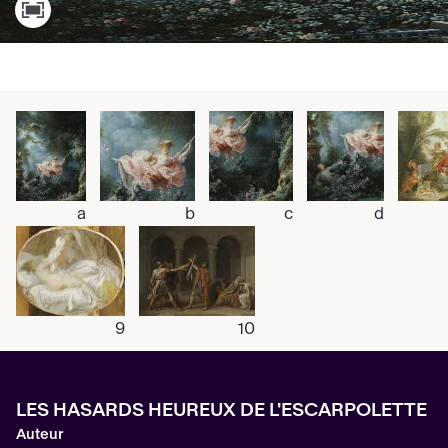
a
b
c
d
9
10
LES HASARDS HEUREUX DE L'ESCARPOLETTE
Auteur