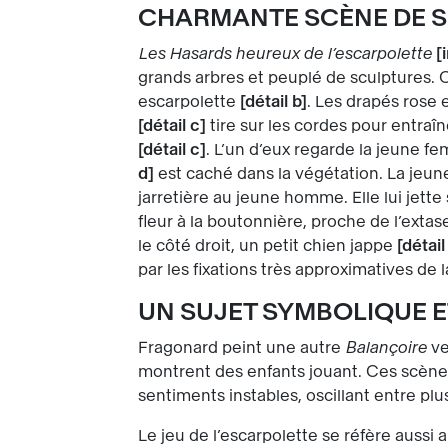
CHARMANTE SCÈNE DE S
Les Hasards heureux de l’escarpolette
grands arbres et peuplé de sculptures.
escarpolette
détail b
. Les drapés rose 
détail c
tire sur les cordes pour entraî
détail c
. L’un d’eux regarde la jeune f
d
est caché dans la végétation. La jeune
jarretière au jeune homme. Elle lui jette
fleur à la boutonnière, proche de l’ext
le côté droit, un petit chien jappe
détail
par les fixations très approximatives de l
UN SUJET SYMBOLIQUE E
Fragonard peint une autre
Balançoire
ve
montrent des enfants jouant. Ces scènes
sentiments instables, oscillant entre pl
Le jeu de l’escarpolette se réfère aussi 