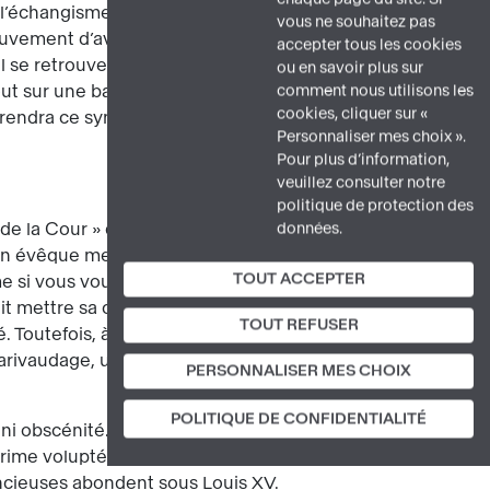
de l’échangisme, associé au mouvement,
vous ne souhaitez pas
uvement d’avant en arrière, évoque la
accepter tous les cookies
el se retrouve chez Jean-Baptiste Pater
ou en savoir plus sur
t sur une balançoire baisse les yeux,
comment nous utilisons les
cookies, cliquer sur «
eprendra ce symbole dans
Une partie de
Personnaliser mes choix ».
Pour plus d’information,
veuillez consulter notre
politique de protection des
e la Cour » qui veut lui passer
données.
un évêque mettrait en branle. Vous me
TOUT ACCEPTER
ême si vous voulez égayer davantage
 mettre sa carrière en danger. Il le
TOUT REFUSER
 Toutefois, à 54 ans, il ne ressemble
arivaudage, un sujet frivole courant dans
PERSONNALISER MES CHOIX
POLITIQUE DE CONFIDENTIALITÉ
 ni obscénité. Alors que seule
une
prime volupté et plaisir. C’est le cas chez
ncieuses abondent sous Louis XV.