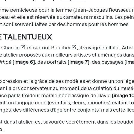
mme pernicieuse pour la femme (Jean-Jacques Rousseau) et
eau et elle est réservée aux amateurs masculins. Les peint
et sont souvent faites par des hommes pour les hommes.
E TALENTUEUX
e
Chardin
et surtout
Boucher
, il voyage en Italie. Arti
atelier proposés aux meilleurs artistes et aménagés dans l
irhoé
image 6
, des portraits
image 7
, des paysages
im
l’expression et la grâce de ses modèles et donne un ton lég
l devient alors conservateur au moment de la création du mu
acé par la froideur morale néoclassique de David
image 1
ent, un langage codé (éventails, fleurs, mouches) évitant 
ngés, des différences d'âge entre conjoints, mais cette lic
t dans l’atelier, est savourée secrètement dans les boudoi
s.