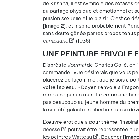
de Krishna, il est symbole des extases 
au partage physique et émotionnel et au
pulsion sexuelle et le plaisir. C’est ce
image 2
, et inspire probablement
Reno
sans doute gênée par les propos tenus p
campagne
(1936).
UNE PEINTURE FRIVOLE E
D’après le
Journal
de Charles Collé, en 1
commande : « Je désirerais que vous pe
placerez de façon, moi, que je sois à p
votre tableau. » Doyen l’envoie à Fragona
remplace par un mari. Le commanditaire s
pas beaucoup au jeune homme du premier p
la société galante et libertine qui se dé
L’œuvre érotique a pour thème l’inspirat
déesse
pouvait être représentée nue,
les peintres
Watteau
, Boucher
image