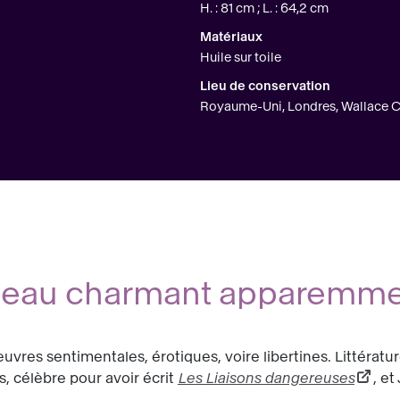
H. : 81 cm ; L. : 64,2 cm
Matériaux
Huile sur toile
Lieu de conservation
Royaume-Uni, Londres, Wallace C
leau charmant apparemmen
uvres sentimentales, érotiques, voire libertines. Littératu
 célèbre pour avoir écrit
Les Liaisons dangereuses
, e