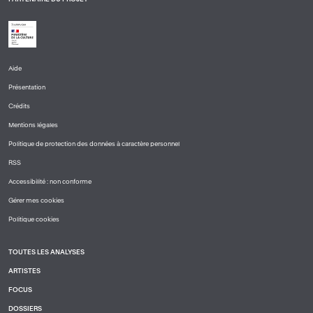
Aide
PIED
Présentation
DE
PAGE
Crédits
1
Mentions légales
Politique de protection des données à caractère personnel
RSS
Accessibilité : non conforme
Gérer mes cookies
Politique cookies
TOUTES LES ANALYSES
PIED
ARTISTES
DE
PAGE
FOCUS
2
DOSSIERS