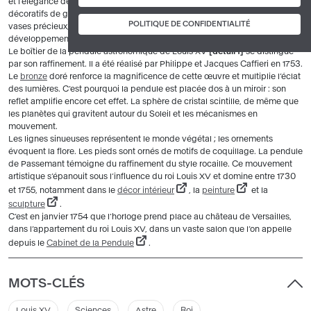
et l’élégance de l’ameublement s’affirment, la production d’objets
décoratifs de grande valeur (meubles de marqueterie, pendules de
bronze
,
POLITIQUE DE CONFIDENTIALITÉ
vases précieux, soieries et velours) s’amplifie, permettant ainsi le
développement de décors variés, colorés, blancs ou dorés.
Le boîtier de la pendule astronomique de Louis XV
détail f
se distingue
par son raffinement. Il a été réalisé par Philippe et Jacques Caffieri en 1753.
Le
bronze
doré renforce la magnificence de cette œuvre et multiplie l’éclat
des lumières. C’est pourquoi la pendule est placée dos à un miroir : son
reflet amplifie encore cet effet. La sphère de cristal scintille, de même que
les planètes qui gravitent autour du Soleil et les mécanismes en
mouvement.
Les lignes sinueuses représentent le monde végétal ; les ornements
évoquent la flore. Les pieds sont ornés de motifs de coquillage. La pendule
de Passemant témoigne du raffinement du style rocaille. Ce mouvement
artistique s’épanouit sous l’influence du roi Louis XV et domine entre 1730
et 1755, notamment dans le
décor intérieur
, la
peinture
et la
sculpture
.
C’est en janvier 1754 que l’horloge prend place au château de Versailles,
dans l’appartement du roi Louis XV, dans un vaste salon que l’on appelle
depuis le
Cabinet de la Pendule
.
MOTS-CLÉS
Louis XV
Sciences
Astre
Roi