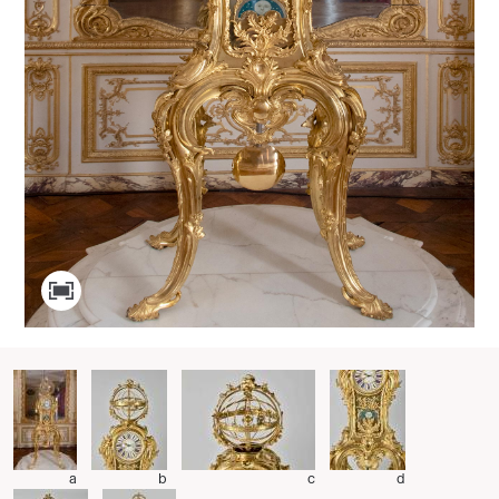
a
b
c
d