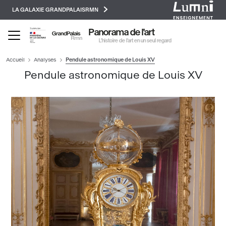
Paramétrer les cookies
Aller
LA GALAXIE GRANDPALAISRMN
au
contenu
Panorama de l'art
principal
L’histoire de l’art en un seul regard
Accueil
Analyses
Pendule astronomique de Louis XV
Pendule astronomique de Louis XV