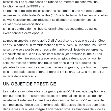
bissextiles. Les quatre cases de l’année permettent de concevoir un
fonctionnement de 9999 ans !
Le balancier qui décline les secondes est équipé d’une réglette graduée
réglée sur la latitude de Versailles (48° de latitude nord). Il est en acier et en
cuivre. Ces deux métaux réduisent sa dilatation et donc évitent les
variations de ses oscillations.
Enfin, la pendule donne l’heure, les minutes, les secondes, ce qui est
exceptionnel à cette époque.
Le mécanisme de la pendule
détail e
est si sensible qu’elle s’est arrêtée
en 1755 à cause d’un tremblement de terre survenu à Lisbonne. Pour cette
raison, elle sera posée sur un socle de marbre qui l’isole du sol terrestre.
Enthousiaste, le duc de Luynes écrit à son sujet dans son journal : « Les
côtés et le derrière sont de glace, avec un globe dessus, où l’on voit le
soleil représenté comme une boule d’or dans le milieu et toutes les
planètes tournant autour avec une précision si grande, que l’ouvrier dit que
cela ne pourrait pas se déranger dans dix mille ans. […] Cela me paraît un
miracle de la science. »
UN OBJET DE PRESTIGE
e
Les horloges sont des objets de grand prix au XVIII
siècle, exceptionnels
par leur précision, les surprises de leurs combinaisons et le luxe de leur
revêtement extérieur. La pendule astronomique de Louis XV se présente
comme une synthèse des réflexions scientifiques du
siècle des Lumières
,
dans la mesure où elle intègre à son mécanisme les avancées de Nicolas