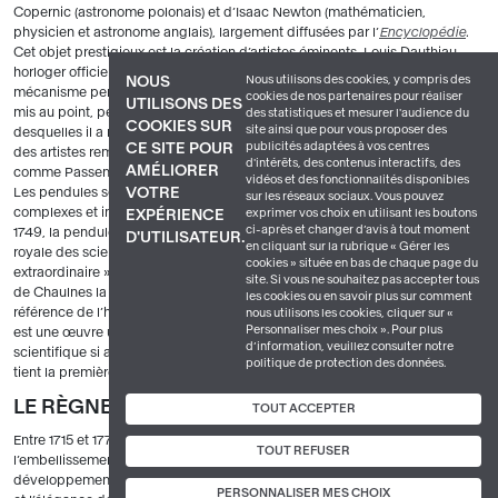
Copernic (astronome polonais) et d’Isaac Newton (mathématicien,
physicien et astronome anglais), largement diffusées par l’
Encyclopédie
.
Cet objet prestigieux est la création d’artistes éminents. Louis Dauthiau,
horloger officiel du roi, a pensé la combinaison et l’exécution du
Nous utilisons des cookies, y compris des
NOUS
mécanisme pendant douze ans. Quant à Claude-Siméon Passemant, il a
cookies de nos partenaires pour réaliser
UTILISONS DES
mis au point, pendant vingt ans, les tables astronomiques à partir
des statistiques et mesurer l'audience du
COOKIES SUR
site ainsi que pour vous proposer des
desquelles il a réalisé le mécanisme. Les horlogers sont considérés comme
publicités adaptées à vos centres
CE SITE POUR
des artistes remarquables, et bénéficient d’un statut particulier. Certains,
d'intérêts, des contenus interactifs, des
AMÉLIORER
comme Passemant, logent au Louvre et reçoivent la protection du roi.
vidéos et des fonctionnalités disponibles
VOTRE
Les pendules sont admirées et les propriétaires des réalisations les plus
sur les réseaux sociaux. Vous pouvez
complexes et ingénieuses jouissent d’une gloire particulière. Le 23 août
exprimer vos choix en utilisant les boutons
EXPÉRIENCE
ci-après et changer d’avis à tout moment
1749, la pendule de Dauthiau et Passemant est présentée à l’Académie
D'UTILISATEUR.
en cliquant sur la rubrique « Gérer les
royale des sciences, qui lui décerne un certificat de « précision
cookies » située en bas de chaque page du
extraordinaire ». Le 7 septembre 1750, au château de Choisy-le-Roi, le duc
site. Si vous ne souhaitez pas accepter tous
de Chaulnes la montre à Louis XV, qui l’achète et en fait aussitôt la
les cookies ou en savoir plus sur comment
référence de l’heure administrative du royaume. La pendule de Louis XV
nous utilisons les cookies, cliquer sur «
Personnaliser mes choix ». Pour plus
est une œuvre unique, d’une élégance exceptionnelle et d’une prouesse
d’information, veuillez consulter notre
scientifique si aboutie qu'elle ne peut être destinée qu'à un roi savant. Elle
politique de protection des données.
tient la première place dans la compétition entre les princes d’Europe.
LE RÈGNE DE LOUIS XV, ÉLÉGANT ET RAFFINÉ
TOUT ACCEPTER
Entre 1715 et 1774, la France traverse une période prospère, permettant
TOUT REFUSER
l’embellissement du cadre de vie. La recherche de l’agrément engendre le
e
développement de l’artisanat de luxe. Au début du XVIII
siècle, la qualité
PERSONNALISER MES CHOIX