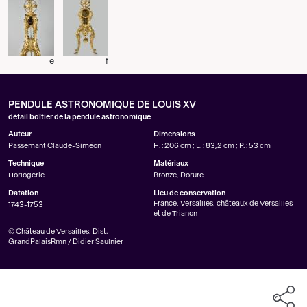
e
f
PENDULE ASTRONOMIQUE DE LOUIS XV
détail boîtier de la pendule astronomique
Auteur
Dimensions
Passemant Claude-Siméon
H. : 206 cm ; L. : 83,2 cm ; P. : 53 cm
Technique
Matériaux
Horlogerie
Bronze, Dorure
Datation
Lieu de conservation
France, Versailles, châteaux de Versailles
1743-1753
et de Trianon
© Château de Versailles, Dist.
GrandPalaisRmn / Didier Saulnier