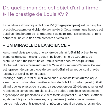
De quelle manière cet objet d’art affirme-
t-il le prestige de Louis XV ?
La pendule astronomique de Louis XV
image principale
est un des plus
prestigieux exemples d’objet de
bronze
doré. Cette magnifique horloge est
aussi un témoignage de l’engagement de ce roi pour les sciences, et rend
compte d’une érudition omniprésente à Versailles.
« UN MIRACLE DE LA SCIENCE »
Au sommet de la pendule, une sphère de cristal
détail b
présente les
planètes du système solaire selon l’héliocentrisme de Copernic, de
Mercure à Saturne (Neptune et Uranus seront découvertes plus tard).
Rochers et chutes d’eau entourent la Terre et lui servent d’horizon. Celle-ci
est représentée par un globe de
bronze
détail c
sur lequel sont gravés
les pays et les villes principales.
L’horloge indique l’état du ciel, avec chaque constellation du zodiaque,
ainsi que la position des planètes autour du Soleil. Un cadran peint
détail
d
indique les phases de la Lune. La succession des 29 décans lunaires est
représentée sur un fond de ciel étoilé. En période d’éclipse, un cache en
argent apparaît, précisant si elle sera totale ou partielle. La pendule affiche
également le jour de la semaine, le quantième (c’est-à-dire le numéro du
jour du mois courant), le mois et l’année, en prenant en compte les années