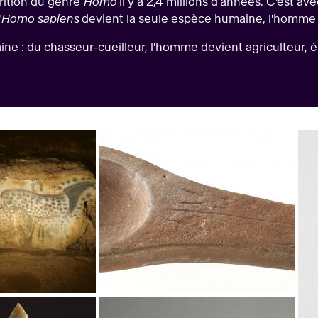
rition du genre
Homo
il y a 2,4 millions d’années. C'est av
'
Homo sapiens
devient la seule espèce humaine, l'homme d
ine : du chasseur-cueilleur, l'homme devient agriculteur, 