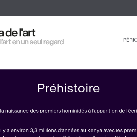
Aller
au
contenu
principal
de l'art
PÉRI
 l’art en un seul regard
NAV
PRI
Préhistoire
a naissance des premiers hominidés à l'apparition de l'écri
y a environ 3,3 millions d’années au Kenya avec les premier