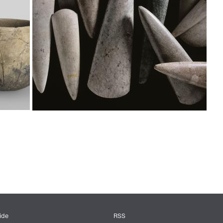
ide
RSS