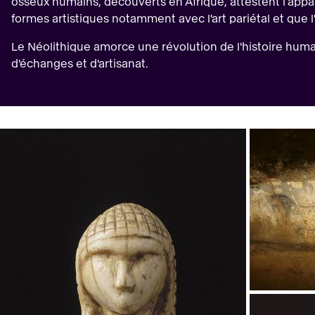
osseux humains, découverts en Afrique, attestent l’appa
formes artistiques notamment avec l'art pariétal et que l
Le Néolithique amorce une révolution de l'histoire huma
d'échanges et d'artisanat.