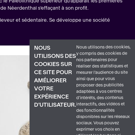
ec le Paléolithique supérieur qu'apparaît les premières
e Néerdenthal s'effaçant à son profit.
éleveur et sédentaire. Se développe une société
Nous utilisons des cookies,
NOUS
y compris des cookies de
UTILISONS DES
nos partenaires pour
COOKIES SUR
réaliser des statistiques et
CE SITE POUR
mesurer l'audience du site
ainsi que pour vous
AMÉLIORER
proposer des publicités
VOTRE
adaptées à vos centres
EXPÉRIENCE
d'intérêts, des contenus
interactifs, des vidéos et
D'UTILISATEUR.
des fonctionnalités
disponibles sur les réseaux
sociaux. Vous pouvez
exprimer vos choix en