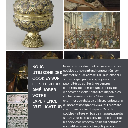
Nous utilisons des cookies, y compris des
NOUS
cookies de nos partenaires pour réaliser
UTILISONS DES
des statistiques et mesurer l'audience du
COOKIES SUR
site ainsi que pour vous proposer des
publicités adaptées à vos centres
CE SITE POUR
d'intérêts, des contenus interactifs, des
AMÉLIORER
vidéos et des fonctionnalités disponibles
VOTRE
sur les réseaux sociaux. Vous pouvez
exprimer vos choix en utilisant les boutons
EXPÉRIENCE
ci-après et changer d’avis à tout moment
D'UTILISATEUR.
en cliquant sur la rubrique « Gérer les
cookies » située en bas de chaque page du
site. Si vous ne souhaitez pas accepter tous
les cookies ou en savoir plus sur comment
nous utilisons les cookies, cliquer sur «