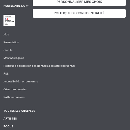
PERSONNALISER MES CHOIX
PARTENAIRE DU PROJET
POLITIQUE DE CONFIDENTIALITÉ
Aide
PIED
Présentation
DE
PAGE
Crédits
1
Mentions légales
Politique de protection des données à caractère personnel
RSS
Accessibilité : non conforme
Gérer mes cookies
Politique cookies
TOUTES LES ANALYSES
PIED
ARTISTES
DE
PAGE
FOCUS