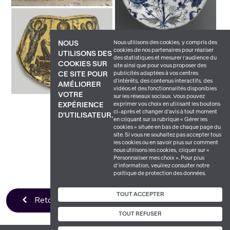
Nous utilisons des cookies, y compris des
NOUS
cookies de nos partenaires pour réaliser
UTILISONS DES
des statistiques et mesurer l'audience du
COOKIES SUR
site ainsi que pour vous proposer des
publicités adaptées à vos centres
CE SITE POUR
d'intérêts, des contenus interactifs, des
AMÉLIORER
vidéos et des fonctionnalités disponibles
VOTRE
sur les réseaux sociaux. Vous pouvez
exprimer vos choix en utilisant les boutons
EXPÉRIENCE
ci-après et changer d’avis à tout moment
D'UTILISATEUR.
en cliquant sur la rubrique « Gérer les
cookies » située en bas de chaque page du
site. Si vous ne souhaitez pas accepter tous
les cookies ou en savoir plus sur comment
nous utilisons les cookies, cliquer sur «
Personnaliser mes choix ». Pour plus
d’information, veuillez consulter notre
politique de protection des données.
TOUT ACCEPTER
Retour à la liste
TOUT REFUSER