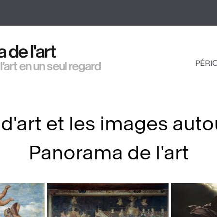
Aller
au
contenu
principal
de l'art
PÉRI
 l’art en un seul regard
NAV
PRI
d'art et les images auto
Panorama de l'art