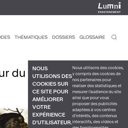
ODES
THÉMATIQUES
DOSSIERS
GLOSSAIRE
IGATION
NCIPALE
Nous utilisons des cookies,
NOUS
ur du sujet
Fresque
de
y compris des cookies de
UTILISONS DES
nos partenaires pour
COOKIES SUR
réaliser des statistiques et
CE SITE POUR
mesurer l'audience du site
ainsi que pour vous
AMÉLIORER
proposer des publicités
VOTRE
adaptées à vos centres
EXPÉRIENCE
d'intérêts, des contenus
interactifs, des vidéos et
D'UTILISATEUR.
des fonctionnalités