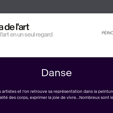
Aller
au
contenu
principal
de l'art
PÉRI
 l’art en un seul regard
NAV
PRI
Danse
s artistes et l’on retrouve sa représentation dans la peint
éalité des corps, exprimer la joie de vivre…Nombreux sont l