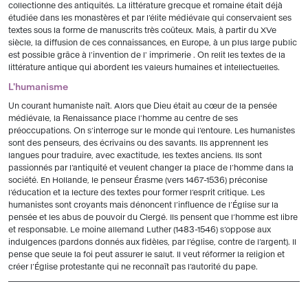
collectionne des antiquités. La littérature grecque et romaine était déjà
étudiée dans les monastères et par l’élite médiévale qui conservaient ses
textes sous la forme de manuscrits très coûteux. Mais, à partir du XVe
siècle, la diffusion de ces connaissances, en Europe, à un plus large public
est possible grâce à l'invention de l' imprimerie . On relit les textes de la
littérature antique qui abordent les valeurs humaines et intellectuelles.
L'humanisme
Un courant humaniste naît. Alors que Dieu était au cœur de la pensée
médiévale, la Renaissance place l'homme au centre de ses
préoccupations. On s’interroge sur le monde qui l’entoure. Les humanistes
sont des penseurs, des écrivains ou des savants. Ils apprennent les
langues pour traduire, avec exactitude, les textes anciens. Ils sont
passionnés par l’antiquité et veulent changer la place de l’homme dans la
société. En Hollande, le penseur Érasme (vers 1467-1536) préconise
l’éducation et la lecture des textes pour former l’esprit critique. Les
humanistes sont croyants mais dénoncent l’influence de l’Église sur la
pensée et les abus de pouvoir du Clergé. Ils pensent que l’homme est libre
et responsable. Le moine allemand Luther (1483-1546) s’oppose aux
indulgences (pardons donnés aux fidèles, par l’église, contre de l’argent). Il
pense que seule la foi peut assurer le salut. Il veut réformer la religion et
créer l’Église protestante qui ne reconnaît pas l’autorité du pape.