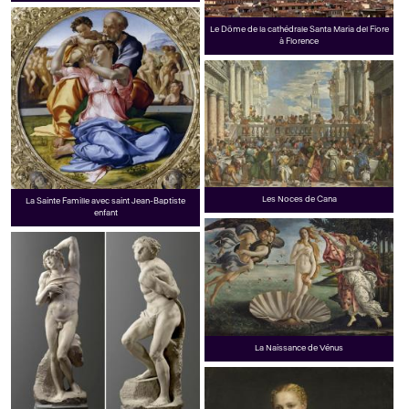
Le Dôme de la cathédrale Santa Maria del Fiore
à Florence
Les Noces de Cana
La Sainte Famille avec saint Jean-Baptiste
enfant
La Naissance de Vénus