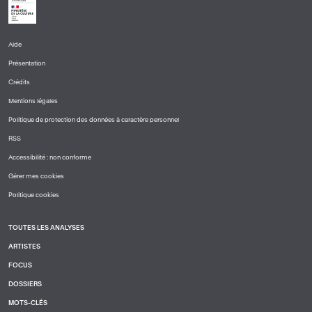
Aide
PIED
Présentation
DE
PAGE
Crédits
1
Mentions légales
Politique de protection des données à caractère personnel
RSS
Accessibilité : non conforme
Gérer mes cookies
Politique cookies
TOUTES LES ANALYSES
PIED
ARTISTES
DE
PAGE
FOCUS
2
DOSSIERS
MOTS-CLÉS