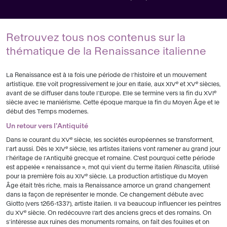
Retrouvez tous nos contenus sur la
thématique de la Renaissance italienne
La Renaissance est à la fois une période de l’histoire et un mouvement
e
e
artistique. Elle voit progressivement le jour en Italie, aux XIV
et XV
siècles,
e
avant de se diffuser dans toute l’Europe. Elle se termine vers la fin du XVI
siècle avec le maniérisme. Cette époque marque la fin du Moyen Âge et le
début des Temps modernes.
Un retour vers l'Antiquité
e
Dans le courant du XV
siècle, les sociétés européennes se transforment,
e
l'art aussi. Dès le XIV
siècle, les artistes italiens vont ramener au grand jour
l'héritage de l'Antiquité grecque et romaine. C'est pourquoi cette période
est appelée « renaissance », mot qui vient du terme italien
Rinascita
, utilisé
e
pour la première fois au XIV
siècle. La production artistique du Moyen
Âge était très riche, mais la Renaissance amorce un grand changement
dans la façon de représenter le monde. Ce changement débute avec
Giotto (vers 1266-1337), artiste italien. Il va beaucoup influencer les peintres
e
du XV
siècle. On redécouvre l’art des anciens grecs et des romains. On
s’intéresse aux ruines des monuments romains, on fait des fouilles et on