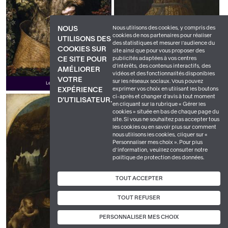
Nous utilisons des cookies, y compris des
NOUS
cookies de nos partenaires pour réaliser
UTILISONS DES
des statistiques et mesurer l'audience du
COOKIES SUR
site ainsi que pour vous proposer des
Portrait de Sigismond Malatesta
publicités adaptées à vos centres
CE SITE POUR
d'intérêts, des contenus interactifs, des
AMÉLIORER
vidéos et des fonctionnalités disponibles
VOTRE
sur les réseaux sociaux. Vous pouvez
Les Saisons
exprimer vos choix en utilisant les boutons
EXPÉRIENCE
ci-après et changer d’avis à tout moment
D'UTILISATEUR.
en cliquant sur la rubrique « Gérer les
cookies » située en bas de chaque page du
site. Si vous ne souhaitez pas accepter tous
les cookies ou en savoir plus sur comment
nous utilisons les cookies, cliquer sur «
Personnaliser mes choix ». Pour plus
d’information, veuillez consulter notre
politique de protection des données.
TOUT ACCEPTER
TOUT REFUSER
Réception d'une délégation vénitienne par le
PERSONNALISER MES CHOIX
gouverneur mamelouk de Damas